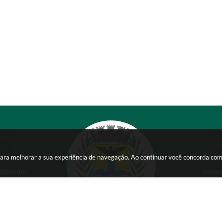
s para melhorar a sua experiência de navegação. Ao continuar você concorda co
dimento:
Conta
 a Sexta-feira das
(38) 354
 15:00 horas
comunicacao@ser