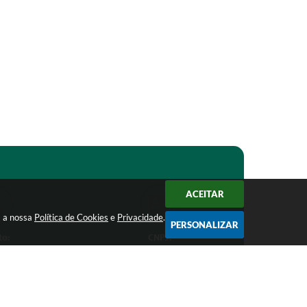
ACEITAR
m a nossa
Política de Cookies
e
Privacidade
.
PERSONALIZAR
to:
CNPJ:
1-1368
18.303.271/0001-81
ro.mg.gov.br