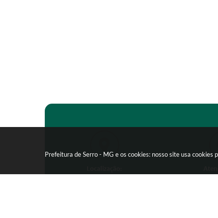
Prefeitura de Serro - MG e os cookies: nosso site usa cookie
Localização:
Aten
Praça João Pinheiro, 154 -
Segunda-feira
Centro - CEP: 39150-000
09:00 as