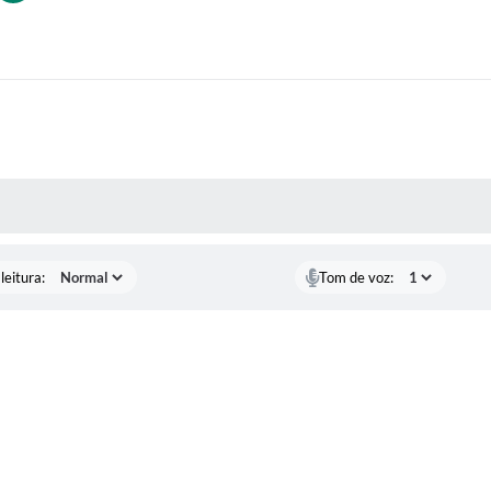
AS MÍDIAS
leitura:
Tom de voz: