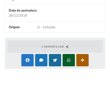
Links
Data da assinatura
Audiências Públicas
28/12/2018
Galeria de Fotos
Origem
LI - Licitação
Galeria de Vídeos
Telefones Úteis
COMPARTILHAR
Diário Oficial
Contratos, Convênios e Publicações MROSC
Ouvidoria Municipal
Notícias
Contato
Radar da Transparência Pública
Listagem de Contribuintes Inscritos na Dívida Ativa do