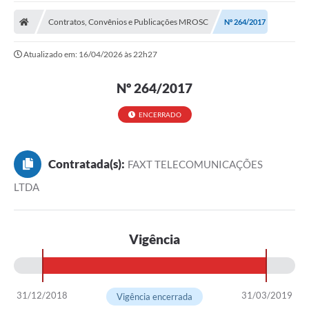
A Prefeitura
Contratos, Convênios e Publicações MROSC
Nº 264/2017
Transparência Pública
Atualizado em: 16/04/2026 às 22h27
Processo Seletivo/Concurso Público
Nº 264/2017
Taxas de Inscrição/Guia de Arrecadação / Tributos
Online
ENCERRADO
Plano Diretor Participativo de Serro/MG
Planejamento e Orçamento Público: PPA - LOA -
LDO
Contratada(s):
FAXT TELECOMUNICAÇÕES
LTDA
Licitações
Sala Mineira do Empreendedor de Serro/MG
Vigência
Organizações da Sociedade Civil
Lei Paulo Gustavo
31/12/2018
31/03/2019
Vigência encerrada
Turismo