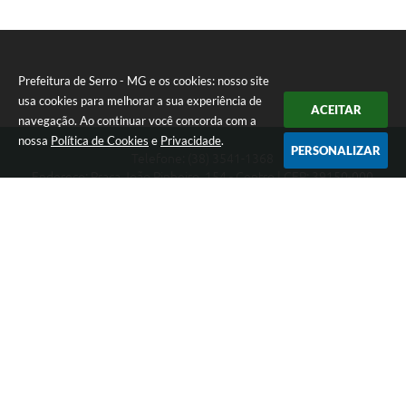
Município
Prefeitura de Serro - MG e os cookies: nosso site
usa cookies para melhorar a sua experiência de
ACEITAR
navegação. Ao continuar você concorda com a
nossa
Política de Cookies
e
Privacidade
.
PERSONALIZAR
Telefone: (38) 3541-1368
Endereço: Praça João Pinheiro, 154 - Centro | CEP: 39150-000
Segunda-feira a Sexta-feira das 09:00 as 15:00 horas
CNPJ: 18.303.271/0001-81
Prefeitura de Serro - MG
Versão do Sistema:
3.5.3 - 19/06/2026
Portal atualizado em:
06/08/2026 11:21
Dados Abertos
Copyright Instar - 2006-2026. Todos os direitos reservados -