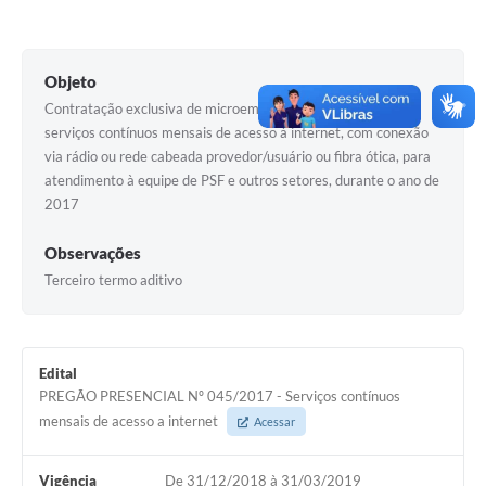
Horário - Linhas Municipais de Coletivos
Lei Aldir Blanc
Objeto
Contratação exclusiva de microempresa para prestação de
Carta de Serviços
serviços contínuos mensais de acesso à internet, com conexão
Emissão de Contracheque
via rádio ou rede cabeada provedor/usuário ou fibra ótica, para
atendimento à equipe de PSF e outros setores, durante o ano de
Chamamento Público
2017
Convênios
Observações
Arquivos para Download
Terceiro termo aditivo
SIC
FAQ
Edital
PREGÃO PRESENCIAL Nº 045/2017 - Serviços contínuos
Jornal
mensais de acesso a internet
Acessar
Covid -19 em Serro
Vigência
De 31/12/2018 à 31/03/2019