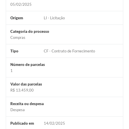
Links
05/02/2025
Audiências Públicas
Origem
LI - Licitação
Galeria de Fotos
Categoria do processo
Galeria de Vídeos
Compras
Telefones Úteis
Tipo
CF - Contrato de Fornecimento
Diário Oficial
Número de parcelas
Contratos, Convênios e Publicações MROSC
1
Ouvidoria Municipal
Valor das parcelas
R$ 13.459,00
Notícias
Contato
Receita ou despesa
Despesa
Radar da Transparência Pública
Publicado em
14/02/2025
Listagem de Contribuintes Inscritos na Dívida Ativa do