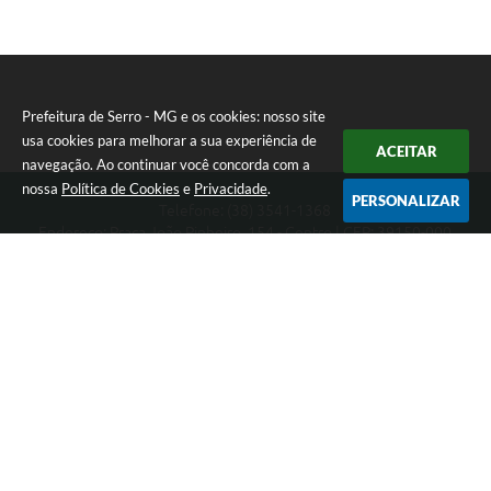
Prefeitura de Serro - MG e os cookies: nosso site
usa cookies para melhorar a sua experiência de
ACEITAR
navegação. Ao continuar você concorda com a
nossa
Política de Cookies
e
Privacidade
.
PERSONALIZAR
Telefone: (38) 3541-1368
Endereço: Praça João Pinheiro, 154 - Centro | CEP: 39150-000
Segunda-feira a Sexta-feira das 09:00 as 15:00 horas
CNPJ: 18.303.271/0001-81
Prefeitura de Serro - MG
Versão do Sistema:
3.5.3 - 19/06/2026
Portal atualizado em:
07/08/2026 16:01
Dados Abertos