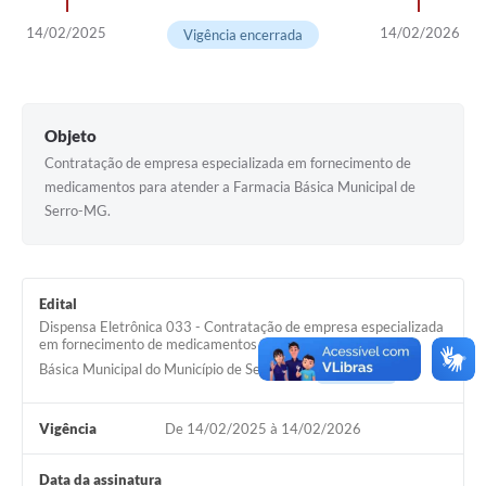
Horário - Linhas Municipais de Coletivos
14/02/2025
14/02/2026
Vigência encerrada
Lei Aldir Blanc
Carta de Serviços
Objeto
Emissão de Contracheque
Contratação de empresa especializada em fornecimento de
medicamentos para atender a Farmacia Básica Municipal de
Chamamento Público
Serro-MG.
Convênios
Arquivos para Download
Edital
SIC
Dispensa Eletrônica 033 - Contratação de empresa especializada
em fornecimento de medicamentos para atender à Farmácia
FAQ
Básica Municipal do Município de Serro/MG
Acessar
Jornal
Vigência
De 14/02/2025 à 14/02/2026
Covid -19 em Serro
Data da assinatura