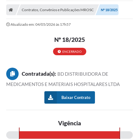
A Prefeitura
Contratos, Convênios e Publicações MROSC
Nº 18/2025
Transparência Pública
Atualizado em: 04/05/2026 às 17h57
Processo Seletivo/Concurso Público
Nº 18/2025
Taxas de Inscrição/Guia de Arrecadação / Tributos
Online
ENCERRADO
Plano Diretor Participativo de Serro/MG
Planejamento e Orçamento Público: PPA - LOA -
LDO
Contratada(s):
BD DISTRIBUIDORA DE
MEDICAMENTOS E MATERIAIS HOSPITALARES LTDA
Licitações
Baixar Contrato
Sala Mineira do Empreendedor de Serro/MG
Organizações da Sociedade Civil
Lei Paulo Gustavo
Vigência
Turismo