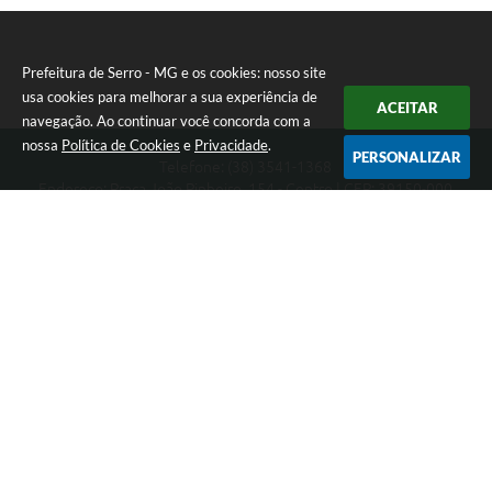
Prefeitura de Serro - MG e os cookies: nosso site
usa cookies para melhorar a sua experiência de
ACEITAR
navegação. Ao continuar você concorda com a
nossa
Política de Cookies
e
Privacidade
.
PERSONALIZAR
Telefone: (38) 3541-1368
Endereço: Praça João Pinheiro, 154 - Centro | CEP: 39150-000
Segunda-feira a Sexta-feira das 09:00 as 15:00 horas
CNPJ: 18.303.271/0001-81
Prefeitura de Serro - MG
Versão do Sistema:
3.5.3 - 19/06/2026
Portal atualizado em:
07/08/2026 16:01
Dados Abertos
Copyright Instar - 2006-2026. Todos os direitos reservados -
Instar Tecnologia