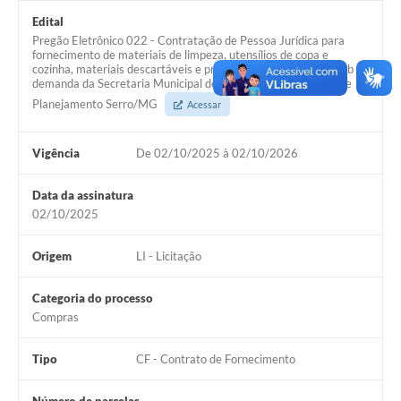
Links
Edital
Pregão Eletrônico 022 - Contratação de Pessoa Jurídica para
Audiências Públicas
fornecimento de materiais de limpeza, utensílios de copa e
cozinha, materiais descartáveis e produtos higiene pessoal, sob
Galeria de Fotos
demanda da Secretaria Municipal de Administração, Fazenda e
Planejamento Serro/MG
Acessar
Galeria de Vídeos
Telefones Úteis
Vigência
De 02/10/2025 à 02/10/2026
Diário Oficial
Data da assinatura
02/10/2025
Contratos, Convênios e Publicações MROSC
Ouvidoria Municipal
Origem
LI - Licitação
Notícias
Categoria do processo
Compras
Contato
Radar da Transparência Pública
Tipo
CF - Contrato de Fornecimento
Listagem de Contribuintes Inscritos na Dívida Ativa do