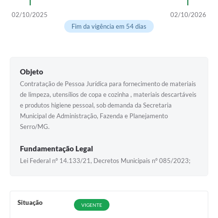
Horário - Linhas Municipais de Coletivos
02/10/2025
02/10/2026
Fim da vigência em 54 dias
Lei Aldir Blanc
Carta de Serviços
Emissão de Contracheque
Objeto
Contratação de Pessoa Jurídica para fornecimento de materiais
Chamamento Público
de limpeza, utensílios de copa e cozinha , materiais descartáveis
e produtos higiene pessoal, sob demanda da Secretaria
Convênios
Municipal de Administração, Fazenda e Planejamento
Arquivos para Download
Serro/MG.
SIC
Fundamentação Legal
Lei Federal nº 14.133/21, Decretos Municipais nº 085/2023;
FAQ
Jornal
Covid -19 em Serro
Situação
VIGENTE