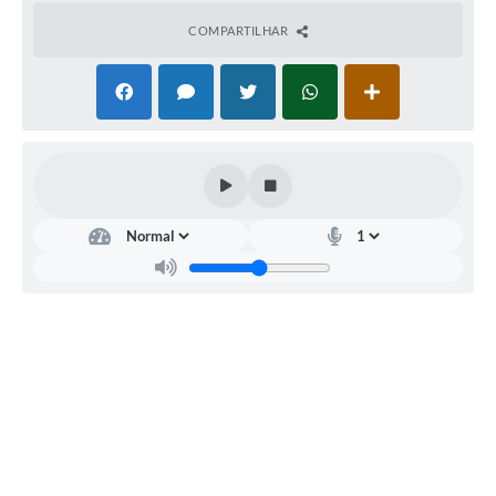
Horário - Linhas Municipais de Coletivos
COMPARTILHAR
Lei Aldir Blanc
Carta de Serviços
Emissão de Contracheque
Chamamento Público
Convênios
Arquivos para Download
SIC
FAQ
Jornal
Covid -19 em Serro