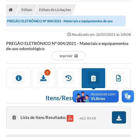
A Prefeitura
Editais
Editais de Licitações
Transparência Pública
PREGÃO ELETRÔNICO Nº 004/2021 - Materiais e equipamentos de uso
Processo Seletivo/Concurso Público
odontológico
Atualizado em: 20/05/2021 às 10h08
Taxas de Inscrição/Guia de Arrecadação / Tributos
Online
PREGÃO ELETRÔNICO Nº 004/2021 - Materiais e equipamentos
de uso odontológico
Plano Diretor Participativo de Serro/MG
Imprimir
Planejamento e Orçamento Público: PPA - LOA -
LDO
5
Licitações
Sala Mineira do Empreendedor de Serro/MG
Itens/Resultados
Organizações da Sociedade Civil
Lista de Itens/Resultados
482,90 KB
Lei Paulo Gustavo
Turismo