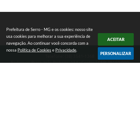
Prefeitura de Serro - MG e os cookies: nosso site
usa cookies para melhorar a sua experiência de
ACEITAR
navegação. Ao continuar você concorda com a
nossa
Política de Cookies
e
Privacidade
.
PERSONALIZAR
Telefone: (38) 3541-1368
Endereço: Praça João Pinheiro, 154 - Centro | CEP: 39150-000
Segunda-feira a Sexta-feira das 09:00 as 15:00 horas
CNPJ: 18.303.271/0001-81
Prefeitura de Serro - MG
Versão do Sistema:
3.5.3 - 19/06/2026
Portal atualizado em:
07/08/2026 16:01
Dados Abertos
Copyright Instar - 2006-2026. Todos os direitos reservados -