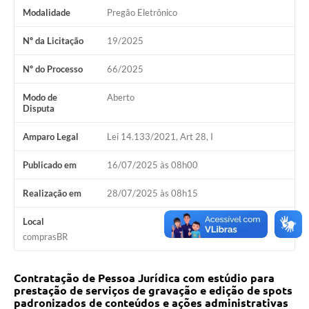
Modalidade
Pregão Eletrônico
Horário - Linhas Municipais de Coletivos
Nº da Licitação
19/2025
Lei Aldir Blanc
Nº do Processo
66/2025
Carta de Serviços
Emissão de Contracheque
Modo de
Aberto
Disputa
Chamamento Público
Amparo Legal
Lei 14.133/2021, Art 28, I
Convênios
Publicado em
16/07/2025 às 08h00
Arquivos para Download
Realização em
28/07/2025 às 08h15
SIC
Local
FAQ
comprasBR
Jornal
Contratação de Pessoa Jurídica com estúdio para
Covid -19 em Serro
prestação de serviços de gravação e edição de spots
padronizados de conteúdos e ações administrativas