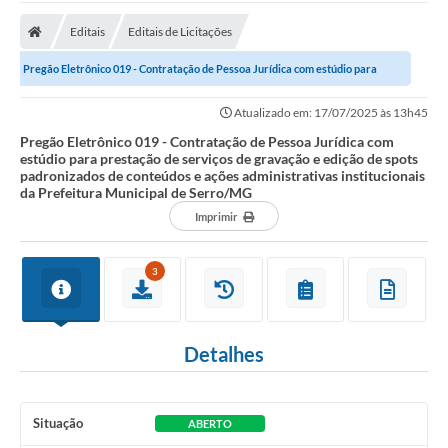
A Prefeitura
Editais
Editais de Licitações
Transparência Pública
Pregão Eletrônico 019 - Contratação de Pessoa Jurídica com estúdio para
Processo Seletivo/Concurso Público
prestação de serviços de gravação e...
Atualizado em: 17/07/2025 às 13h45
Taxas de Inscrição/Guia de Arrecadação / Tributos
Online
Pregão Eletrônico 019 - Contratação de Pessoa Jurídica com
estúdio para prestação de serviços de gravação e edição de spots
padronizados de conteúdos e ações administrativas institucionais
Plano Diretor Participativo de Serro/MG
da Prefeitura Municipal de Serro/MG
Imprimir
Planejamento e Orçamento Público: PPA - LOA -
LDO
3
Licitações
Sala Mineira do Empreendedor de Serro/MG
Detalhes
Organizações da Sociedade Civil
Lei Paulo Gustavo
Situação
ABERTO
Turismo