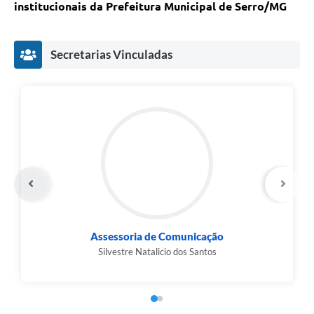
Links
institucionais da Prefeitura Municipal de Serro/MG
Audiências Públicas
Secretarias Vinculadas
Galeria de Fotos
Galeria de Vídeos
Telefones Úteis
Diário Oficial
Contratos, Convênios e Publicações MROSC
Ouvidoria Municipal
Notícias
Assessoria de Comunicação
Contato
Silvestre Natalicio dos Santos
Radar da Transparência Pública
Listagem de Contribuintes Inscritos na Dívida Ativa do