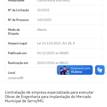
Modalidade
Concorrência Eletrônica
Horário - Linhas Municipais de Coletivos
Nº da Licitação
10/2025
Lei Aldir Blanc
Nº do Processo
144/2025
Carta de Serviços
Modo de
Aberto
Emissão de Contracheque
Disputa
Chamamento Público
Amparo Legal
Lei 14.133/2021, Art 28, II
Convênios
Publicado em
01/12/2025 às 08h00
Arquivos para Download
Realização em
20/01/2026 às 08h15
SIC
Local
comprasBR
FAQ
Jornal
Contratação de empresa especializada para executar
Obras de Engenharia para implantação do Mercado
Covid -19 em Serro
Municipal de Serro/MG