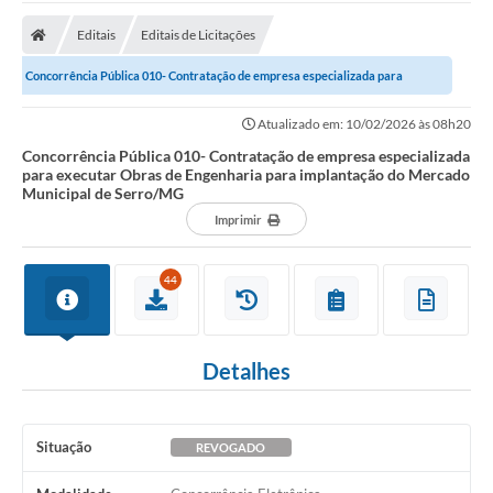
A Prefeitura
Editais
Editais de Licitações
Transparência Pública
Concorrência Pública 010- Contratação de empresa especializada para
Processo Seletivo/Concurso Público
executar Obras de Engenharia para...
Atualizado em: 10/02/2026 às 08h20
Taxas de Inscrição/Guia de Arrecadação / Tributos
Online
Concorrência Pública 010- Contratação de empresa especializada
para executar Obras de Engenharia para implantação do Mercado
Municipal de Serro/MG
Plano Diretor Participativo de Serro/MG
Imprimir
Planejamento e Orçamento Público: PPA - LOA -
LDO
44
Licitações
Sala Mineira do Empreendedor de Serro/MG
Detalhes
Organizações da Sociedade Civil
Lei Paulo Gustavo
Situação
REVOGADO
Turismo