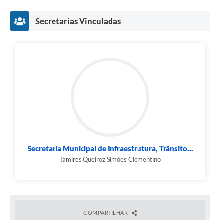
Links
Secretarias Vinculadas
Audiências Públicas
Galeria de Fotos
Galeria de Vídeos
Telefones Úteis
Diário Oficial
Contratos, Convênios e Publicações MROSC
Ouvidoria Municipal
Secretaria Municipal de Infraestrutura, Trânsito...
Notícias
Tamires Queiroz Simões Clementino
Contato
Radar da Transparência Pública
COMPARTILHAR
Listagem de Contribuintes Inscritos na Dívida Ativa do