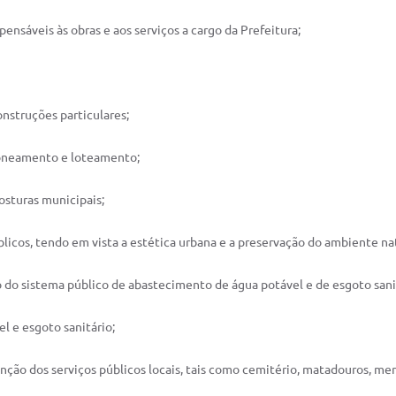
ensáveis às obras e aos serviços a cargo da Prefeitura;
onstruções particulares;
 zoneamento e loteamento;
osturas municipais;
blicos, tendo em vista a estética urbana e a preservação do ambiente nat
 do sistema público de abastecimento de água potável e de esgoto sani
el e esgoto sanitário;
enção dos serviços públicos locais, tais como cemitério, matadouros, merc