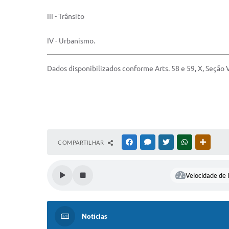
III - Trânsito
IV - Urbanismo.
Dados disponibilizados conforme Arts. 58 e 59, X, Seção
COMPARTILHAR
FACEBOOK
MESSENGER
TWITTER
WHATSAPP
OUTRAS
Velocidade de l
Notícias