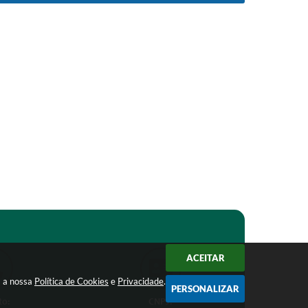
ACEITAR
m a nossa
Política de Cookies
e
Privacidade
.
PERSONALIZAR
to:
CNPJ: