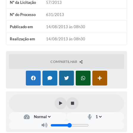
Nº da Licitação
57/2013
Horário - Linhas Municipais de Coletivos
Nº do Processo
631/2013
Lei Aldir Blanc
Publicado em
14/08/2013 às 08h30
Carta de Serviços
Realização em
14/08/2013 às 08h30
Emissão de Contracheque
Chamamento Público
COMPARTILHAR
Convênios
Arquivos para Download
SIC
FAQ
Jornal
Covid -19 em Serro