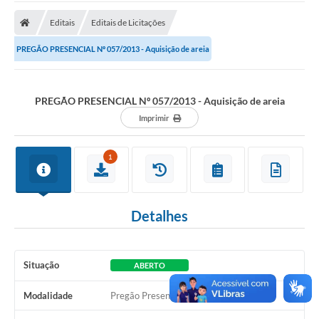
A Prefeitura
Editais
Editais de Licitações
Transparência Pública
PREGÃO PRESENCIAL Nº 057/2013 - Aquisição de areia
Processo Seletivo/Concurso Público
Taxas de Inscrição/Guia de Arrecadação / Tributos
Online
PREGÃO PRESENCIAL Nº 057/2013 - Aquisição de areia
Imprimir
Plano Diretor Participativo de Serro/MG
Planejamento e Orçamento Público: PPA - LOA -
1
LDO
Licitações
Detalhes
Sala Mineira do Empreendedor de Serro/MG
Organizações da Sociedade Civil
Situação
ABERTO
Lei Paulo Gustavo
Modalidade
Pregão Presencial
Turismo