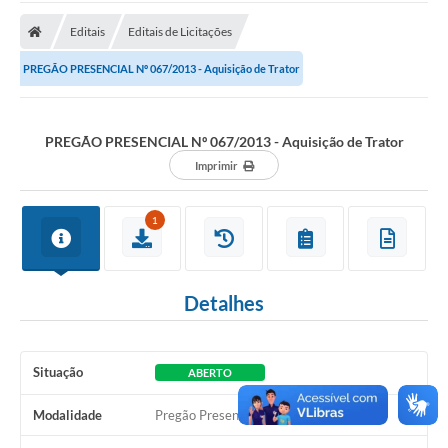
A Prefeitura
Editais
Editais de Licitações
Transparência Pública
PREGÃO PRESENCIAL Nº 067/2013 - Aquisição de Trator
Processo Seletivo/Concurso Público
Taxas de Inscrição/Guia de Arrecadação / Tributos
Online
PREGÃO PRESENCIAL Nº 067/2013 - Aquisição de Trator
Imprimir
Plano Diretor Participativo de Serro/MG
Planejamento e Orçamento Público: PPA - LOA -
1
LDO
Licitações
Detalhes
Sala Mineira do Empreendedor de Serro/MG
Organizações da Sociedade Civil
Situação
ABERTO
Lei Paulo Gustavo
Modalidade
Pregão Presencial
Turismo