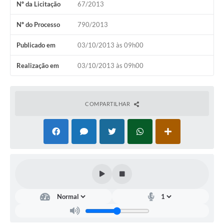
Nº da Licitação
67/2013
Horário - Linhas Municipais de Coletivos
Nº do Processo
790/2013
Lei Aldir Blanc
Publicado em
03/10/2013 às 09h00
Carta de Serviços
Realização em
03/10/2013 às 09h00
Emissão de Contracheque
Chamamento Público
COMPARTILHAR
Convênios
Arquivos para Download
SIC
FAQ
Jornal
Covid -19 em Serro