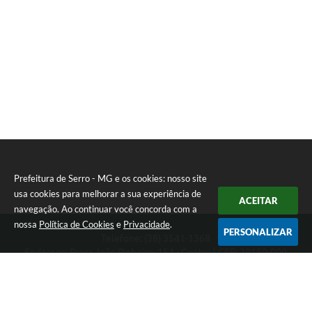
Prefeitura de Serro - MG e os cookies: nosso site
usa cookies para melhorar a sua experiência de
ACEITAR
navegação. Ao continuar você concorda com a
nossa
Política de Cookies
e
Privacidade
.
PERSONALIZAR
Telefone: (38) 3541-1368
Endereço: Praça João Pinheiro, 154 - Centro | CEP: 39150-000
Segunda-feira a Sexta-feira das 09:00 as 15:00 horas
CNPJ: 18.303.271/0001-81
Prefeitura de Serro - MG