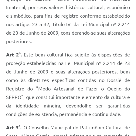
Links
Imaterial, por seus valores histórico, cultural, econômico
Audiências Públicas
e simbólico, para fins de registro conforme estabelecido
nos artigos 23 a 32, Título IV, da Lei Municipal nº 2.214
Galeria de Fotos
de 23 de Junho de 2009, considerando-se suas alterações
Galeria de Vídeos
posteriores.
Telefones Úteis
Art 2°.
Este bem cultural fica sujeito às disposições de
Diário Oficial
proteção estabelecidas na Lei Municipal nº 2.214 de 23
de Junho de 2009 e suas alterações posteriores, bem
Contratos, Convênios e Publicações MROSC
como às diretrizes específicas contidas no Dossiê de
Ouvidoria Municipal
Registro do "Modo Artesanal de Fazer o Queijo do
Notícias
SERRO", que constitui importante elemento da cultura e
da identidade mineira, devendo­lhe ser garantidas
Contato
condições de existência, permanência e continuidade.
Radar da Transparência Pública
Art 3°.
O Conselho Municipal do Patrimônio Cultural de
Listagem de Contribuintes Inscritos na Dívida Ativa do