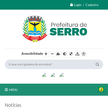
Login / Cadastro
Acessibilidade
MENU
A Nossa Cidade
Notícias