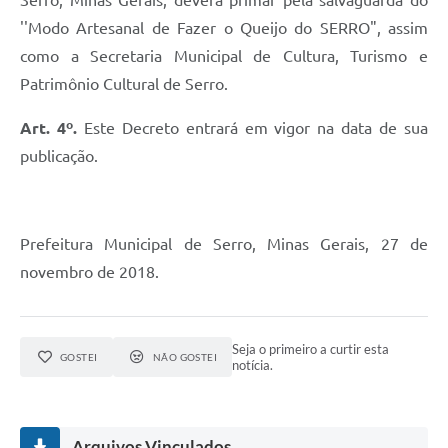
Serro, Minas Gerais, deverá primar pela salvaguarda do
Município
''Modo Artesanal de Fazer o Queijo do SERRO", assim
como a Secretaria Municipal de Cultura, Turismo e
Patrimônio Cultural de Serro.
Art. 4º.
Este Decreto entrará em vigor na data de sua
publicação.
Prefeitura Municipal de Serro, Minas Gerais, 27 de
novembro de 2018.
Seja o primeiro a curtir esta
GOSTEI
NÃO GOSTEI
notícia.
Arquivos Vinculados