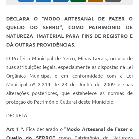
Horário - Linhas Municipais de Coletivos
DECLARA O "MODO ARTESANAL DE FAZER O
Lei Aldir Blanc
QUEIJO DO SERRO", COMO PATRIMÔNIO DE
Carta de Serviços
NATUREZA IMATERIAL PARA FINS DE REGISTRO E
Emissão de Contracheque
DÁ OUTRAS PROVIDÊNCIAS.
Chamamento Público
O Prefeito Municipal de Serro, Minas Gerais, no uso de
suas atribuições legais, especialmente as dispostas na Lei
Convênios
Orgânica Municipal e em conformidade com a Lei
Arquivos para Download
Municipal nº 2.214 de 23 de Junho de 2009 e suas
SIC
alterações posteriores, que estabelece as normas de
proteção do Patrimônio Cultural deste Município.
FAQ
DECRETA:
Jornal
Covid -19 em Serro
Art 1 º.
Fica declarado o
"Modo Artesanal de Fazer o
Queijo do SERRO"
como Patrimônio de Natureza