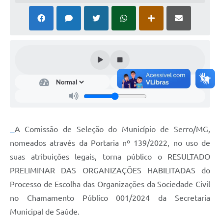
Horário - Linhas Municipais de Coletivos
Lei Aldir Blanc
Carta de Serviços
Emissão de Contracheque
Chamamento Público
Convênios
Arquivos para Download
A Comissão de Seleção do Município de Serro/MG,
nomeados através da Portaria nº 139/2022, no uso de
SIC
suas atribuições legais, torna público o RESULTADO
FAQ
PRELIMINAR DAS ORGANIZAÇÕES HABILITADAS do
Processo de Escolha das Organizações da Sociedade Civil
Jornal
no Chamamento Público 001/2024 da Secretaria
Covid -19 em Serro
Municipal de Saúde.