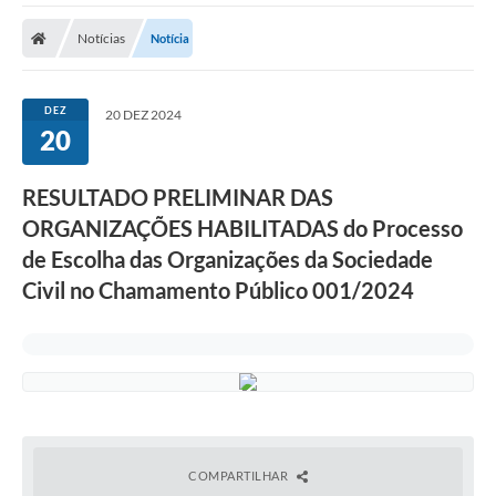
A Prefeitura
Notícias
Notícia
Transparência Pública
Processo Seletivo/Concurso Público
DEZ
20 DEZ 2024
20
Taxas de Inscrição/Guia de Arrecadação / Tributos
Online
RESULTADO PRELIMINAR DAS
Plano Diretor Participativo de Serro/MG
ORGANIZAÇÕES HABILITADAS do Processo
Planejamento e Orçamento Público: PPA - LOA -
de Escolha das Organizações da Sociedade
LDO
Civil no Chamamento Público 001/2024
Licitações
Sala Mineira do Empreendedor de Serro/MG
Organizações da Sociedade Civil
Lei Paulo Gustavo
COMPARTILHAR
Turismo