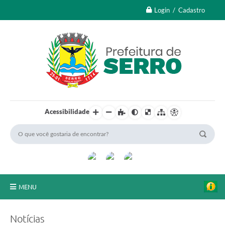
Login / Cadastro
Acessibilidade
MENU
A Nossa Cidade
Notícias