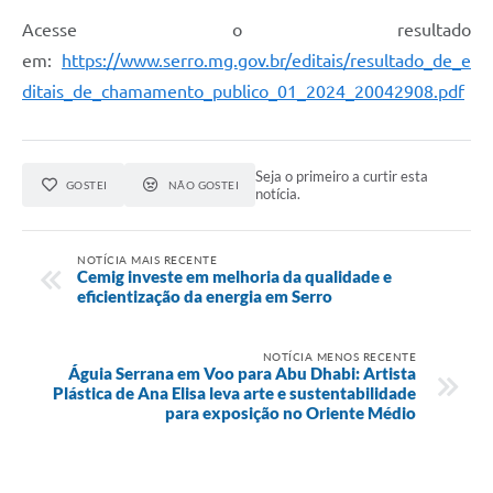
Links
Acesse o resultado
Audiências Públicas
em:
https://www.serro.mg.gov.br/editais/resultado_de_e
ditais_de_chamamento_publico_01_2024_20042908.pdf
Galeria de Fotos
Galeria de Vídeos
Seja o primeiro a curtir esta
Telefones Úteis
GOSTEI
NÃO GOSTEI
notícia.
Diário Oficial
NOTÍCIA MAIS RECENTE
Contratos, Convênios e Publicações MROSC
Cemig investe em melhoria da qualidade e
eficientização da energia em Serro
Ouvidoria Municipal
Notícias
NOTÍCIA MENOS RECENTE
Águia Serrana em Voo para Abu Dhabi: Artista
Plástica de Ana Elisa leva arte e sustentabilidade
Contato
para exposição no Oriente Médio
Radar da Transparência Pública
Listagem de Contribuintes Inscritos na Dívida Ativa do