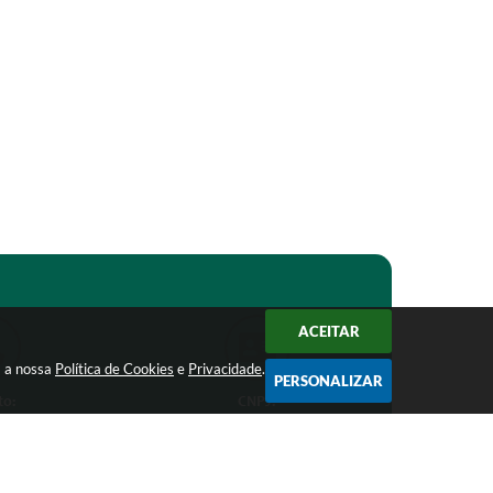
ACEITAR
m a nossa
Política de Cookies
e
Privacidade
.
PERSONALIZAR
to:
CNPJ:
1-1368
18.303.271/0001-81
ro.mg.gov.br