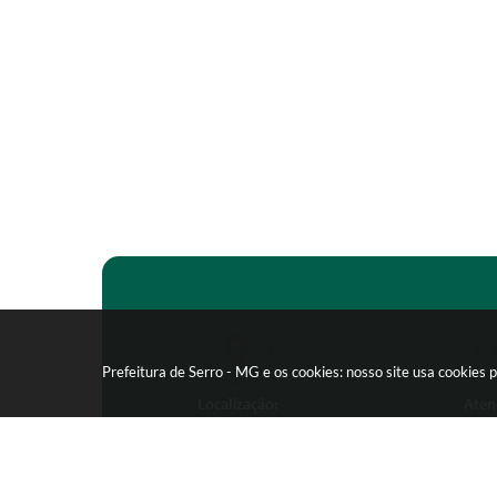
Prefeitura de Serro - MG e os cookies: nosso site usa cookie
Localização:
Aten
Praça João Pinheiro, 154 -
Segunda-feira
Centro - CEP: 39150-000
09:00 as