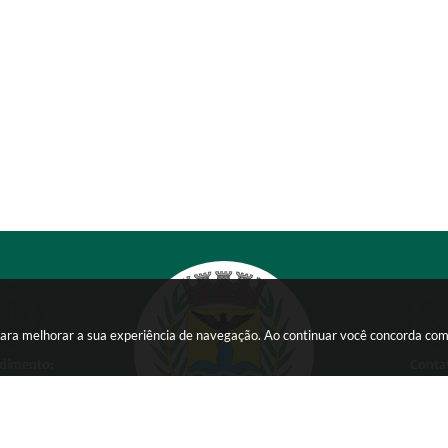
s para melhorar a sua experiência de navegação. Ao continuar você concorda co
dimento:
Conta
 a Sexta-feira das
(38) 354
 15:00 horas
comunicacao@ser