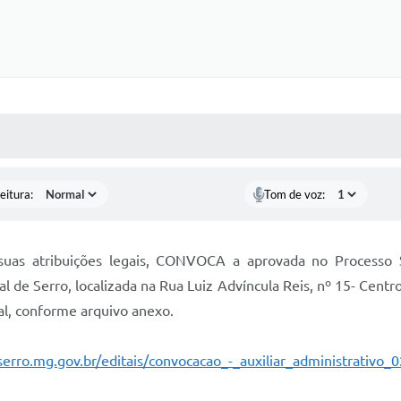
 MÍDIAS
RECEBA NOTÍCIAS
eitura:
Tom de voz:
uas atribuições legais, CONVOCA a aprovada no Processo Se
al de Serro, localizada na Rua Luiz Advíncula Reis, nº 15- Centr
l, conforme arquivo anexo.
serro.mg.gov.br/editais/convocacao_-_auxiliar_administrativo