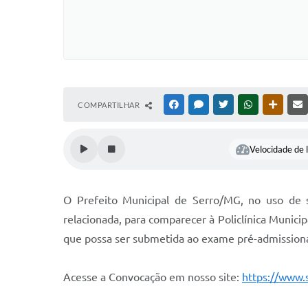
COMPARTILHAR
FACEBOOK
MESSENGER
TWITTER
WHATSAPP
OUTRAS
Velocidade de l
O Prefeito Municipal de Serro/MG, no uso de s
relacionada, para comparecer à Policlínica Municip
que possa ser submetida ao exame pré-admissiona
Acesse a Convocação em nosso site:
https://www.