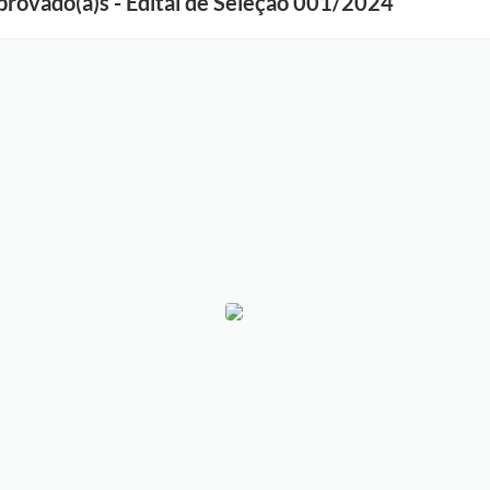
rovado(a)s - Edital de Seleção 001/2024