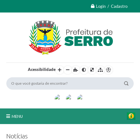
Login / Cadastro
Acessibilidade
MENU
A Nossa Cidade
Notícias