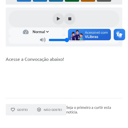
Horário - Linhas Municipais de Coletivos
Lei Aldir Blanc
Carta de Serviços
Emissão de Contracheque
Chamamento Público
Acesse a Convocação abaixo!
Convênios
Arquivos para Download
SIC
FAQ
Jornal
Seja o primeiro a curtir esta
GOSTEI
NÃO GOSTEI
notícia.
Covid -19 em Serro