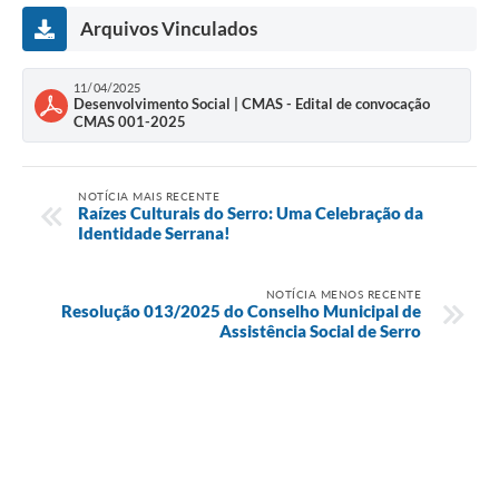
Links
Arquivos Vinculados
Audiências Públicas
11/04/2025
Galeria de Fotos
Desenvolvimento Social | CMAS - Edital de convocação
CMAS 001-2025
Galeria de Vídeos
Telefones Úteis
NOTÍCIA MAIS RECENTE
Raízes Culturais do Serro: Uma Celebração da
Diário Oficial
Identidade Serrana!
Contratos, Convênios e Publicações MROSC
NOTÍCIA MENOS RECENTE
Resolução 013/2025 do Conselho Municipal de
Ouvidoria Municipal
Assistência Social de Serro
Notícias
Contato
Radar da Transparência Pública
Listagem de Contribuintes Inscritos na Dívida Ativa do