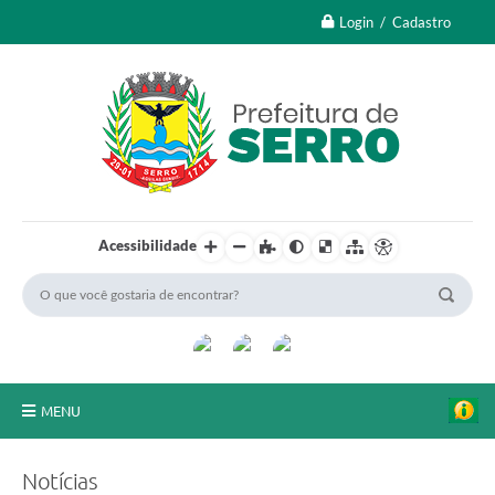
Login / Cadastro
Acessibilidade
MENU
A Nossa Cidade
Notícias