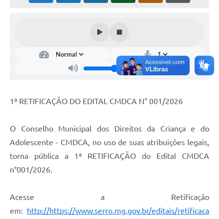
Horário - Linhas Municipais de Coletivos
Lei Aldir Blanc
Carta de Serviços
Emissão de Contracheque
Chamamento Público
1ª RETIFICAÇÃO DO EDITAL CMDCA N° 001/2026
Convênios
Arquivos para Download
O Conselho Municipal dos Direitos da Criança e do
Adolescente - CMDCA, no uso de suas atribuições legais,
SIC
torna pública a 1ª RETIFICAÇÃO do Edital CMDCA
FAQ
n°001/2026.
Jornal
Acesse a Retificação
Covid -19 em Serro
em:
http://https://www.serro.mg.gov.br/editais/retificaca