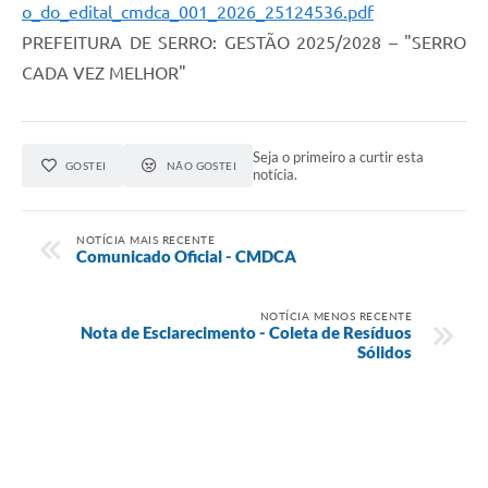
Links
o_do_edital_cmdca_001_2026_25124536.pdf
PREFEITURA DE SERRO: GESTÃO 2025/2028 – "SERRO
Audiências Públicas
CADA VEZ MELHOR"
Galeria de Fotos
Galeria de Vídeos
Seja o primeiro a curtir esta
GOSTEI
NÃO GOSTEI
notícia.
Telefones Úteis
Diário Oficial
NOTÍCIA MAIS RECENTE
Comunicado Oficial - CMDCA
Contratos, Convênios e Publicações MROSC
Ouvidoria Municipal
NOTÍCIA MENOS RECENTE
Nota de Esclarecimento - Coleta de Resíduos
Notícias
Sólidos
Contato
Radar da Transparência Pública
Listagem de Contribuintes Inscritos na Dívida Ativa do