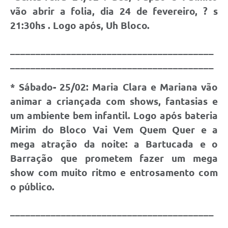
Links
vão abrir a folia, dia 24 de fevereiro, ? s
Audiências Públicas
21:30hs . Logo após, Uh Bloco.
Galeria de Fotos
________________________________________
________________________________________
Galeria de Vídeos
Telefones Úteis
* Sábado- 25/02:
Maria Clara e Mariana vão
animar a criançada com shows, fantasias e
Diário Oficial
um ambiente bem infantil. Logo após bateria
Contratos, Convênios e Publicações MROSC
Mirim do Bloco Vai Vem Quem Quer e a
Ouvidoria Municipal
mega atração da noite: a Bartucada e o
Barração que prometem fazer um mega
Notícias
show com muito ritmo e entrosamento com
Contato
o público.
Radar da Transparência Pública
________________________________________
Listagem de Contribuintes Inscritos na Dívida Ativa do
________________________________________