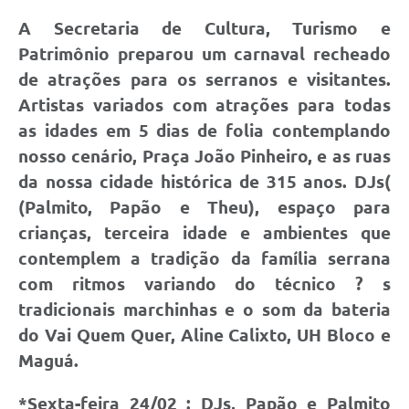
Horário - Linhas Municipais de Coletivos
A Secretaria de Cultura, Turismo e
Patrimônio preparou um carnaval recheado
Lei Aldir Blanc
de atrações para os serranos e visitantes.
Carta de Serviços
Artistas variados com atrações para todas
Emissão de Contracheque
as idades em 5 dias de folia contemplando
nosso cenário, Praça João Pinheiro, e as ruas
Chamamento Público
da nossa cidade histórica de 315 anos. DJs(
Convênios
(Palmito, Papão e Theu), espaço para
crianças, terceira idade e ambientes que
Arquivos para Download
contemplem a tradição da família serrana
SIC
com ritmos variando do técnico ? s
FAQ
tradicionais marchinhas e o som da bateria
do Vai Quem Quer, Aline Calixto, UH Bloco e
Jornal
Maguá.
Covid -19 em Serro
*Sexta-feira 24/02 :
DJs, Papão e Palmito