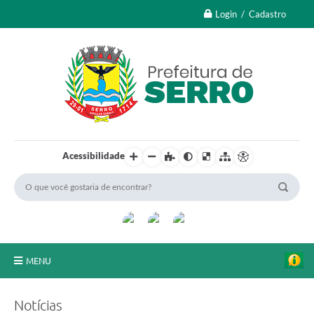
Login / Cadastro
Acessibilidade
MENU
A Nossa Cidade
Notícias