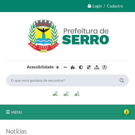
Login / Cadastro
Acessibilidade
MENU
A Nossa Cidade
Notícias