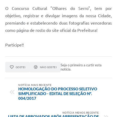
Horário - Linhas Municipais de Coletivos
O Concurso Cultural "Olhares do Serro", tem por
objetivo, registrar e divulgar imagens da nossa Cidade,
Lei Aldir Blanc
premiando e estabelecendo duas fotografias vencedoras
Carta de Serviços
como página de rosto do site oficial da Prefeitura!
Emissão de Contracheque
Participe!!
Chamamento Público
Convênios
Seja o primeiro a curtir esta
Arquivos para Download
GOSTEI
NÃO GOSTEI
notícia.
SIC
NOTÍCIA MAIS RECENTE
FAQ
HOMOLOGAÇÃO DO PROCESSO SELETIVO
SIMPLIFICADO - EDITAL DE SELEÇÃO Nº.
004/2017
Jornal
Covid -19 em Serro
NOTÍCIA MENOS RECENTE
LISTA DE APROVADOS APÓS APRESENTAÇÃO DE