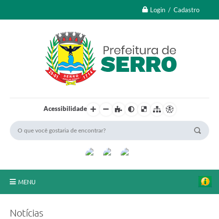
Login / Cadastro
Acessibilidade
MENU
A Nossa Cidade
Notícias