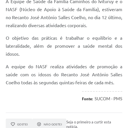
A Equipe de Saúde da Família Caminhos do Ivituruy e o
Links
NASF (Núcleo de Apoio à Saúde da Família), estiveram
Audiências Públicas
no Recanto José Antônio Salles Coelho, no dia 12 último,
Galeria de Fotos
realizando diversas atividades corporais.
Galeria de Vídeos
O objetivo das práticas é trabalhar o equilíbrio e a
lateralidade, além de promover a saúde mental dos
Telefones Úteis
idosos.
Diário Oficial
A equipe do NASF realiza atividades de promoção a
Contratos, Convênios e Publicações MROSC
saúde com os idosos do Recanto José Antônio Salles
Ouvidoria Municipal
Coelho todas às segundas quintas-feiras de cada mês.
Notícias
SUCOM - PMS
Fonte:
Contato
Radar da Transparência Pública
Seja o primeiro a curtir esta
Listagem de Contribuintes Inscritos na Dívida Ativa do
GOSTEI
NÃO GOSTEI
notícia.