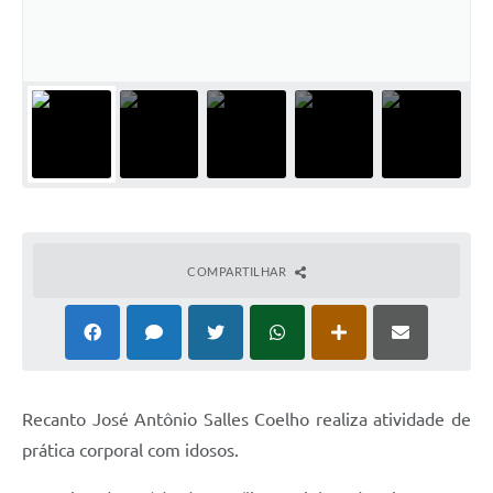
Horário - Linhas Municipais de Coletivos
Lei Aldir Blanc
Carta de Serviços
Emissão de Contracheque
Chamamento Público
Convênios
COMPARTILHAR
Arquivos para Download
SIC
FAQ
Jornal
Recanto José Antônio Salles Coelho realiza atividade de
prática corporal com idosos.
Covid -19 em Serro