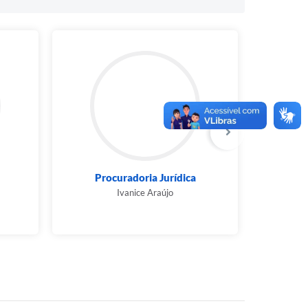
Procuradoria Jurídica
Sec
Admin
Ivanice Araújo
Ruidie