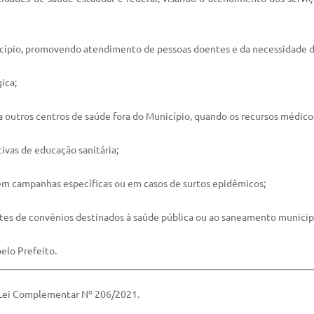
unicípio, promovendo atendimento de pessoas doentes e da necessidade d
ica;
outros centros de saúde fora do Município, quando os recursos médicos 
ivas de educação sanitária;
 em campanhas específicas ou em casos de surtos epidêmicos;
nientes de convênios destinados à saúde pública ou ao saneamento municip
pelo Prefeito.
a Lei Complementar Nº 206/2021.