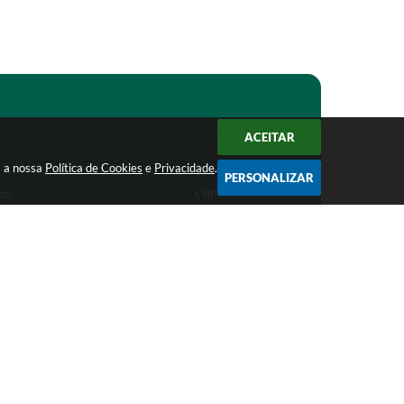
ACEITAR
m a nossa
Política de Cookies
e
Privacidade
.
PERSONALIZAR
to:
CNPJ:
1-1368
18.303.271/0001-81
ro.mg.gov.br