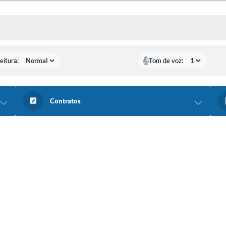
 MÍDIAS
eitura:
Tom de voz:
Contratos