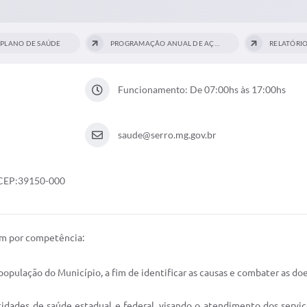
PLANO DE SAÚDE
PROGRAMAÇÃO ANUAL DE AÇÕES
RELATÓRIO
Funcionamento: De 07:00hs às 17:00hs
saude@serro.mg.gov.br
G CEP:39150-000
em por competência:
opulação do Município, a fim de identificar as causas e combater as do
tidades de saúde estadual e federal, visando o atendimento dos serviço