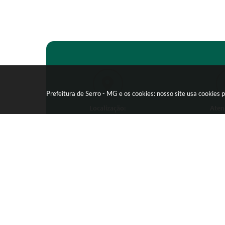
Prefeitura de Serro - MG e os cookies: nosso site usa cookie
Localização:
Aten
Praça João Pinheiro, 154 -
Segunda-feira
Centro - CEP: 39150-000
09:00 as