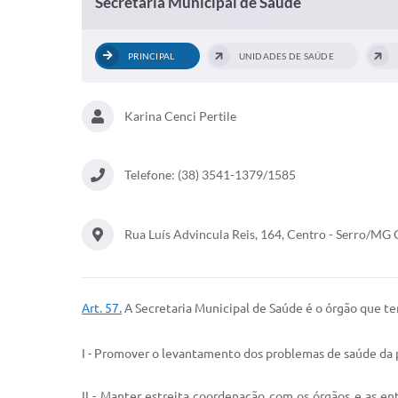
Secretaria Municipal de Saúde
PRINCIPAL
UNIDADES DE SAÚDE
Karina Cenci Pertile
Telefone: (38) 3541-1379/1585
Rua Luís Advincula Reis, 164, Centro - Serro/M
Art. 57.
A Secretaria Municipal de Saúde é o órgão que t
I - Promover o levantamento dos problemas de saúde da p
II - Manter estreita coordenação com os órgãos e as en