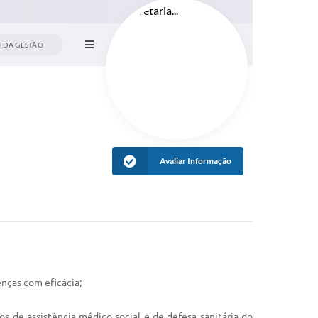
 DA GESTÃO
Avaliar Informação
enças com eficácia;
s de assistência médico-social e de defesa sanitária do