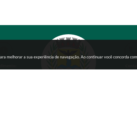
s para melhorar a sua experiência de navegação. Ao continuar você concorda co
dimento:
Conta
 a Sexta-feira das
(38) 354
 15:00 horas
comunicacao@ser
Versão do Sistema:
3.5.3 - 19/06/2026
Ultima atualização:
07/08/2026 16:01
Copyright Instar - 2006-2026. Todos os direitos reservados -
Instar Tecnologia