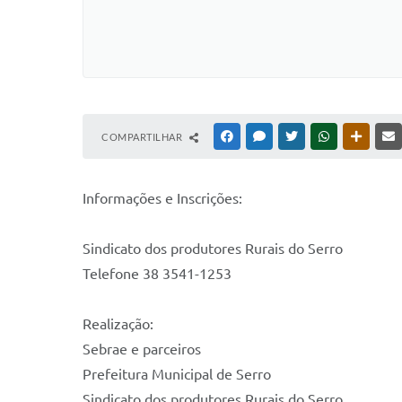
COMPARTILHAR
FACEBOOK
MESSENGER
TWITTER
WHATSAPP
OUTRAS
Informações e Inscrições:
Sindicato dos produtores Rurais do Serro
Telefone 38 3541-1253
Realização:
Sebrae e parceiros
Prefeitura Municipal de Serro
Sindicato dos produtores Rurais do Serro