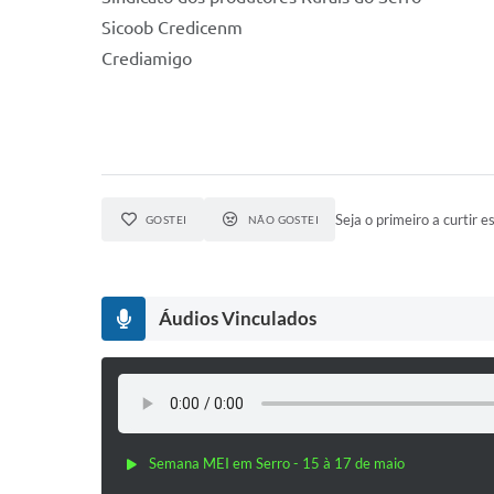
Sicoob Credicenm
Crediamigo
Seja o primeiro a curtir es
GOSTEI
NÃO GOSTEI
Áudios Vinculados
Semana MEI em Serro - 15 à 17 de maio