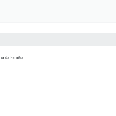
 MÍDIAS
RECEBA NOTÍCIAS
a da Família