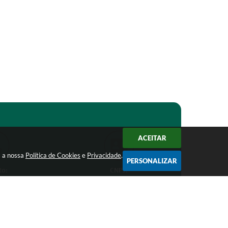
ACEITAR
m a nossa
Política de Cookies
e
Privacidade
.
PERSONALIZAR
to:
CNPJ:
1-1368
18.303.271/0001-81
ro.mg.gov.br