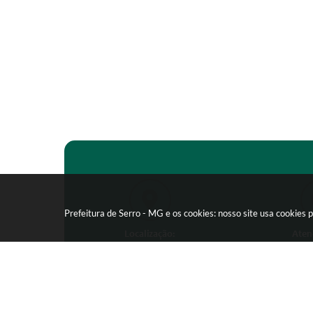
Prefeitura de Serro - MG e os cookies: nosso site usa cookie
Localização:
Aten
Praça João Pinheiro, 154 -
Segunda-feira
Centro - CEP: 39150-000
09:00 as