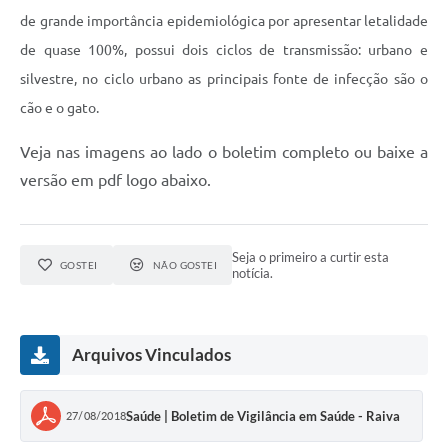
Links
de grande importância epidemiológica por apresentar letalidade
Audiências Públicas
de quase 100%, possui dois ciclos de transmissão: urbano e
silvestre, no ciclo urbano as principais fonte de infecção são o
Galeria de Fotos
cão e o gato.
Galeria de Vídeos
Veja nas imagens ao lado o boletim completo ou baixe a
Telefones Úteis
versão em pdf logo abaixo.
Diário Oficial
Contratos, Convênios e Publicações MROSC
Seja o primeiro a curtir esta
GOSTEI
NÃO GOSTEI
notícia.
Ouvidoria Municipal
Notícias
Arquivos Vinculados
Contato
Radar da Transparência Pública
Saúde | Boletim de Vigilância em Saúde - Raiva
27/08/2018
Listagem de Contribuintes Inscritos na Dívida Ativa do