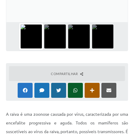
Horário - Linhas Municipais de Coletivos
Lei Aldir Blanc
Carta de Serviços
Emissão de Contracheque
Chamamento Público
Convênios
COMPARTILHAR
Arquivos para Download
SIC
FAQ
Jornal
A raiva é uma zoonose causada por vírus, caracterizada por uma
encefalite progressiva e aguda. Todos os mamíferos são
Covid -19 em Serro
suscetíveis ao vírus da raiva, portanto, possíveis transmissores. É