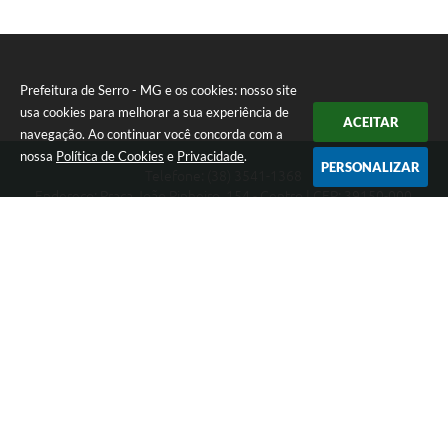
Prefeitura de Serro - MG e os cookies: nosso site
usa cookies para melhorar a sua experiência de
ACEITAR
navegação. Ao continuar você concorda com a
nossa
Política de Cookies
e
Privacidade
.
PERSONALIZAR
Telefone: (38) 3541-1368
Endereço: Praça João Pinheiro, 154 - Centro | CEP: 39150-000
Segunda-feira a Sexta-feira das 09:00 as 15:00 horas
CNPJ: 18.303.271/0001-81
Prefeitura de Serro - MG
Versão do Sistema:
3.5.3 - 19/06/2026
Portal atualizado em:
07/08/2026 16:01
Dados Abertos
Copyright Instar - 2006-2026. Todos os direitos reservados -