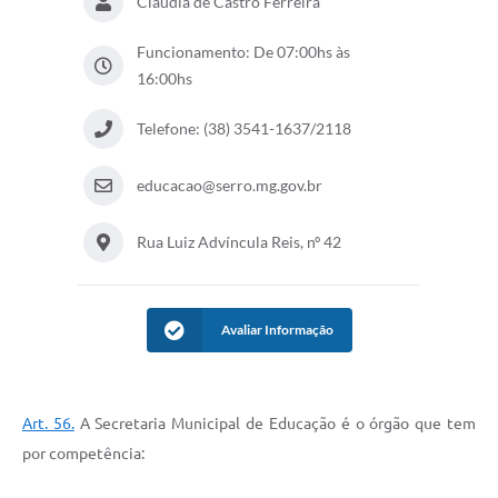
Cláudia de Castro Ferreira
Horário - Linhas Municipais de Coletivos
Funcionamento: De 07:00hs às
Lei Aldir Blanc
16:00hs
Carta de Serviços
Telefone: (38) 3541-1637/2118
Emissão de Contracheque
educacao@serro.mg.gov.br
Chamamento Público
Rua Luiz Advíncula Reis, nº 42
Convênios
Arquivos para Download
SIC
Avaliar Informação
FAQ
Jornal
Art. 56.
A Secretaria Municipal de Educação é o órgão que tem
por competência:
Covid -19 em Serro