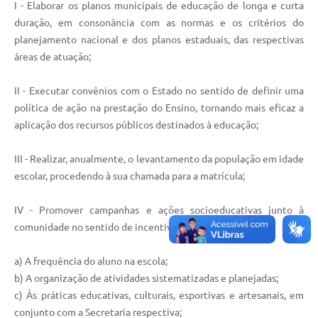
Links
I - Elaborar os planos municipais de educação de longa e curta
duração, em consonância com as normas e os critérios do
Audiências Públicas
planejamento nacional e dos planos estaduais, das respectivas
áreas de atuação;
Galeria de Fotos
Galeria de Vídeos
II - Executar convênios com o Estado no sentido de definir uma
política de ação na prestação do Ensino, tornando mais eficaz a
Telefones Úteis
aplicação dos recursos públicos destinados à educação;
Diário Oficial
III - Realizar, anualmente, o levantamento da população em idade
Contratos, Convênios e Publicações MROSC
escolar, procedendo à sua chamada para a matrícula;
Ouvidoria Municipal
IV - Promover campanhas e ações socioeducativas junto à
Notícias
comunidade no sentido de incentivar:
Contato
a) A frequência do aluno na escola;
b) A organização de atividades sistematizadas e planejadas;
Radar da Transparência Pública
c) Às práticas educativas, culturais, esportivas e artesanais, em
Listagem de Contribuintes Inscritos na Dívida Ativa do
conjunto com a Secretaria respectiva;