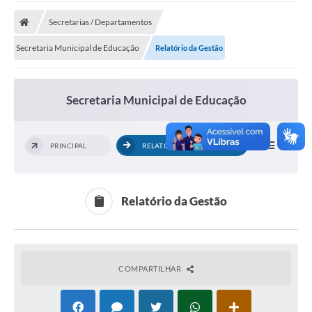
A Prefeitura
Secretarias / Departamentos
Transparência Pública
Secretaria Municipal de Educação
Relatório da Gestão
Processo Seletivo/Concurso Público
Taxas de Inscrição/Guia de Arrecadação / Tributos
Online
Secretaria Municipal de Educação
Plano Diretor Participativo de Serro/MG
PRINCIPAL
RELATÓRIO DA GESTÃO
Planejamento e Orçamento Público: PPA - LOA -
LDO
Licitações
Relatório da Gestão
Sala Mineira do Empreendedor de Serro/MG
Organizações da Sociedade Civil
COMPARTILHAR
Lei Paulo Gustavo
Turismo