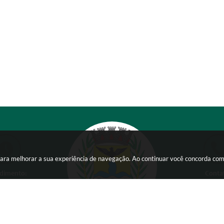
s para melhorar a sua experiência de navegação. Ao continuar você concorda co
dimento:
Conta
 a Sexta-feira das
(38) 354
 15:00 horas
comunicacao@ser