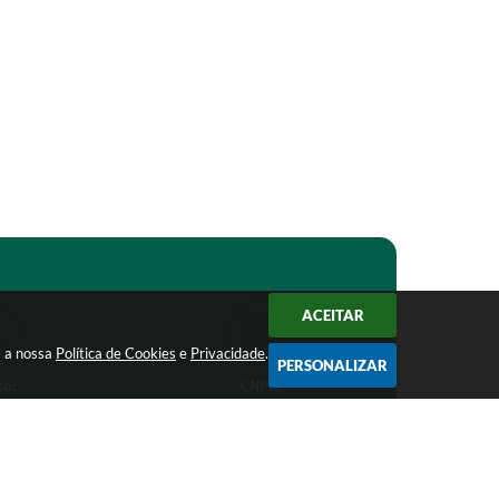
ACEITAR
m a nossa
Política de Cookies
e
Privacidade
.
PERSONALIZAR
to:
CNPJ:
1-1368
18.303.271/0001-81
ro.mg.gov.br