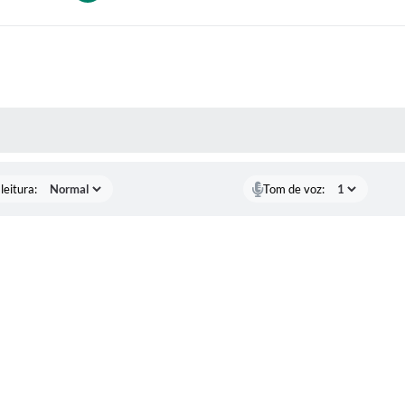
AS MÍDIAS
leitura:
Tom de voz: