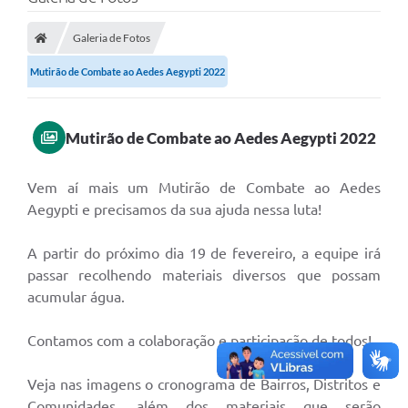
A Prefeitura
Galeria de Fotos
Transparência Pública
Mutirão de Combate ao Aedes Aegypti 2022
Processo Seletivo/Concurso Público
Taxas de Inscrição/Guia de Arrecadação / Tributos
Online
Mutirão de Combate ao Aedes Aegypti 2022
Plano Diretor Participativo de Serro/MG
Vem aí mais um Mutirão de Combate ao Aedes
Planejamento e Orçamento Público: PPA - LOA -
Aegypti e precisamos da sua ajuda nessa luta!
LDO
Licitações
A partir do próximo dia 19 de fevereiro, a equipe irá
passar recolhendo materiais diversos que possam
Sala Mineira do Empreendedor de Serro/MG
acumular água.
Organizações da Sociedade Civil
Contamos com a colaboração e participação de todos!
Lei Paulo Gustavo
Veja nas imagens o cronograma de Bairros, Distritos e
Turismo
Comunidades, além dos materiais que serão