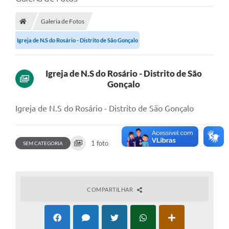
A Prefeitura
Galeria de Fotos
Transparência Pública
Igreja de N.S do Rosário - Distrito de São Gonçalo
Processo Seletivo/Concurso Público
Taxas de Inscrição/Guia de Arrecadação / Tributos
Online
Igreja de N.S do Rosário - Distrito de São
Gonçalo
Plano Diretor Participativo de Serro/MG
Igreja de N.S do Rosário - Distrito de São Gonçalo
Planejamento e Orçamento Público: PPA - LOA -
LDO
Licitações
1 foto
SEM CATEGORIA
Sala Mineira do Empreendedor de Serro/MG
Organizações da Sociedade Civil
COMPARTILHAR
Lei Paulo Gustavo
Turismo