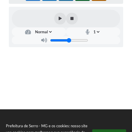
Horário - Linhas Municipais de Coletivos
Lei Aldir Blanc
Carta de Serviços
Emissão de Contracheque
Chamamento Público
Convênios
Arquivos para Download
SIC
FAQ
Jornal
Covid -19 em Serro
Prefeitura de Serro - MG e os cookies: nosso site