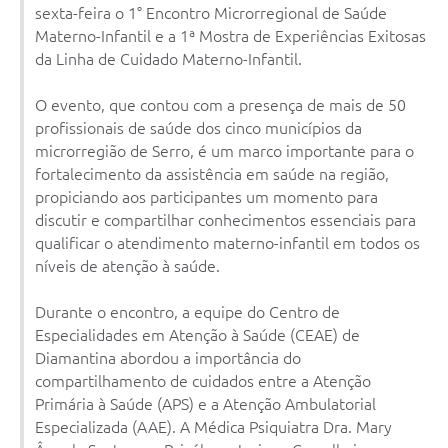
sexta-feira o 1° Encontro Microrregional de Saúde
Horário - Linhas Municipais de Coletivos
Materno-Infantil e a 1ª Mostra de Experiências Exitosas
da Linha de Cuidado Materno-Infantil.
Lei Aldir Blanc
Carta de Serviços
O evento, que contou com a presença de mais de 50
profissionais de saúde dos cinco municípios da
Emissão de Contracheque
microrregião de Serro, é um marco importante para o
fortalecimento da assistência em saúde na região,
Chamamento Público
propiciando aos participantes um momento para
discutir e compartilhar conhecimentos essenciais para
Convênios
qualificar o atendimento materno-infantil em todos os
Arquivos para Download
níveis de atenção à saúde.
SIC
Durante o encontro, a equipe do Centro de
Especialidades em Atenção à Saúde (CEAE) de
FAQ
Diamantina abordou a importância do
Jornal
compartilhamento de cuidados entre a Atenção
Primária à Saúde (APS) e a Atenção Ambulatorial
Covid -19 em Serro
Especializada (AAE). A Médica Psiquiatra Dra. Mary