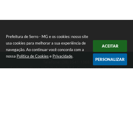
Prefeitura de Serro - MG e os cookies: nosso site
usa cookies para melhorar a sua experiência de
ACEITAR
navegação. Ao continuar você concorda com a
nossa
Política de Cookies
e
Privacidade
.
PERSONALIZAR
Telefone: (38) 3541-1368
Endereço: Praça João Pinheiro, 154 - Centro | CEP: 39150-000
Segunda-feira a Sexta-feira das 09:00 as 15:00 horas
CNPJ: 18.303.271/0001-81
Prefeitura de Serro - MG
Versão do Sistema:
3.5.3 - 19/06/2026
Portal atualizado em:
07/08/2026 14:22
Dados Abertos