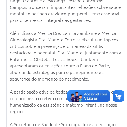
Ângela Santos e a Psicóloga Josiane Carvalhais
Links
Campos, trouxeram importantes reflexões sobre saúde
Audiências Públicas
mental no período gravídico-puerperal, tema essencial
para o bem-estar integral das gestantes.
Galeria de Fotos
Além disso, a Médica Dra. Camila Zamban e a Médica
Galeria de Vídeos
Ginecologista Dra. Marlete Ferreira discutiram tópicos
críticos sobre a prevenção e o manejo da sífilis
Telefones Úteis
gestacional e neonatal. Dra. Marlete, juntamente com a
Diário Oficial
Enfermeira Obstetra Letícia Souza, também
apresentaram orientações sobre o Plano de Parto,
Contratos, Convênios e Publicações MROSC
abordando estratégias para o planejamento e a
segurança do momento do nascimento.
Ouvidoria Municipal
Notícias
A participação ativa de todos os presentes reforça o
compromisso coletivo com a qualificação e a
Contato
humanização da assistência materno-infantil na nossa
região.
Radar da Transparência Pública
Listagem de Contribuintes Inscritos na Dívida Ativa do
A Secretaria de Saúde de Serro agradece a dedicação