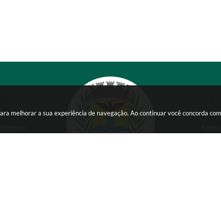
s para melhorar a sua experiência de navegação. Ao continuar você concorda co
dimento:
Conta
 a Sexta-feira das
(38) 354
 15:00 horas
comunicacao@ser
Versão do Sistema:
3.5.3 - 19/06/2026
Ultima atualização:
07/08/2026 14:22