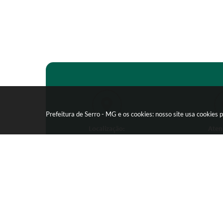
Prefeitura de Serro - MG e os cookies: nosso site usa cookie
Localização:
Aten
Praça João Pinheiro, 154 -
Segunda-feira
Centro - CEP: 39150-000
09:00 as