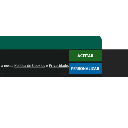
ACEITAR
m a nossa
Política de Cookies
e
Privacidade
.
PERSONALIZAR
to:
CNPJ:
1-1368
18.303.271/0001-81
ro.mg.gov.br