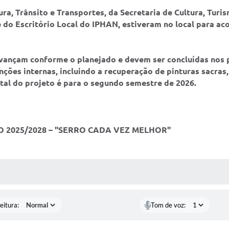
ra, Trânsito e Transportes, da Secretaria de Cultura, Turi
o Escritório Local do IPHAN, estiveram no local para ac
avançam conforme o planejado e devem ser concluídas nos p
nções internas, incluindo a recuperação de pinturas sacras,
otal do projeto é para o segundo semestre de 2026.
O 2025/2028 – "SERRO CADA VEZ MELHOR"
 MÍDIAS
eitura:
Tom de voz: