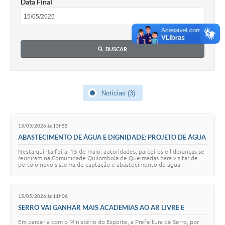
Data Final
Horário - Linhas Municipais de Coletivos
Lei Aldir Blanc
BUSCAR
Carta de Serviços
Emissão de Contracheque
Chamamento Público
Notícias (3)
Convênios
15/05/2026 às 13h55
Arquivos para Download
ABASTECIMENTO DE ÁGUA E DIGNIDADE: PROJETO DE ÁGUA
PARA COMUNIDADE QUILOMBOLA DE QUEIMADAS E REGIÃO
SIC
Nesta quinta-feira, 15 de maio, autoridades, parceiros e lideranças se
CHEGA À RETA FINAL
reuniram na Comunidade Quilombola de Queimadas para visitar de
perto o novo sistema de captação e abastecimento de água
FAQ
construído: 4 poços artesiano…
Jornal
15/05/2026 às 11h06
SERRO VAI GANHAR MAIS ACADEMIAS AO AR LIVRE E
Covid -19 em Serro
PARQUES INFANTIS: SÃO MAIS DE R$ 300 MIL INVESTIDOS
Em parceria com o Ministério do Esporte, a Prefeitura de Serro, por
DIRETAMENTE NO LAZER DA POPULAÇÃO