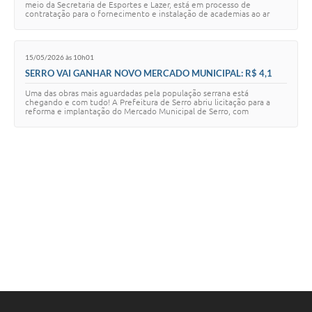
Links
meio da Secretaria de Esportes e Lazer, está em processo de
contratação para o fornecimento e instalação de academias ao ar
livre e parques infantis no …
Audiências Públicas
15/05/2026 às 10h01
Galeria de Fotos
SERRO VAI GANHAR NOVO MERCADO MUNICIPAL: R$ 4,1
MILHÕES INVESTIDOS NA REVITALIZAÇÃO DO CENTRO
Galeria de Vídeos
Uma das obras mais aguardadas pela população serrana está
HISTÓRICO
chegando e com tudo! A Prefeitura de Serro abriu licitação para a
reforma e implantação do Mercado Municipal de Serro, com
Telefones Úteis
investimento de R$ 4.188.829,24 destina…
Diário Oficial
Contratos, Convênios e Publicações MROSC
Ouvidoria Municipal
Notícias
Contato
Radar da Transparência Pública
Listagem de Contribuintes Inscritos na Dívida Ativa do