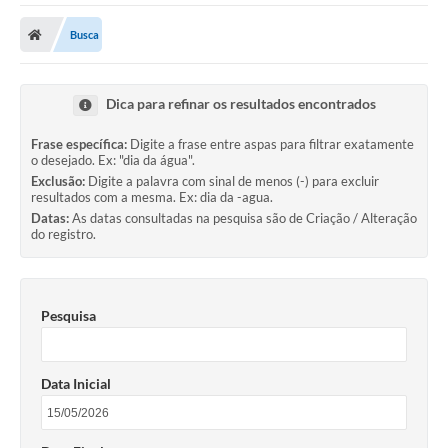
A Prefeitura
Busca
Transparência Pública
Processo Seletivo/Concurso Público
Dica para refinar os resultados encontrados
Taxas de Inscrição/Guia de Arrecadação / Tributos
Online
Frase específica:
Digite a frase entre aspas para filtrar exatamente
o desejado. Ex: "dia da água".
Plano Diretor Participativo de Serro/MG
Exclusão:
Digite a palavra com sinal de menos (-) para excluir
resultados com a mesma. Ex: dia da -agua.
Datas:
As datas consultadas na pesquisa são de Criação / Alteração
Planejamento e Orçamento Público: PPA - LOA -
do registro.
LDO
Licitações
Sala Mineira do Empreendedor de Serro/MG
Pesquisa
Organizações da Sociedade Civil
Data Inicial
Lei Paulo Gustavo
Turismo