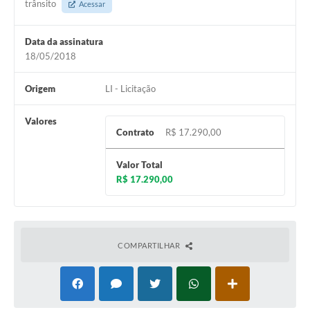
trânsito
Acessar
Horário - Linhas Municipais de Coletivos
Data da assinatura
Lei Aldir Blanc
18/05/2018
Carta de Serviços
Origem
LI - Licitação
Emissão de Contracheque
Valores
Chamamento Público
Contrato
R$ 17.290,00
Convênios
Valor Total
Arquivos para Download
R$ 17.290,00
SIC
FAQ
COMPARTILHAR
Jornal
Covid -19 em Serro