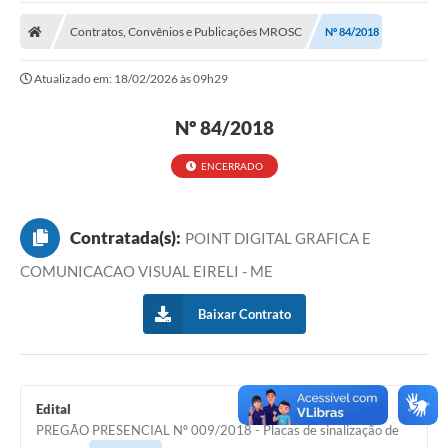
A Prefeitura
Contratos, Convênios e Publicações MROSC
Nº 84/2018
Transparência Pública
Atualizado em: 18/02/2026 às 09h29
Processo Seletivo/Concurso Público
Nº 84/2018
Taxas de Inscrição/Guia de Arrecadação / Tributos
Online
ENCERRADO
Plano Diretor Participativo de Serro/MG
Planejamento e Orçamento Público: PPA - LOA -
LDO
Contratada(s):
POINT DIGITAL GRAFICA E
COMUNICACAO VISUAL EIRELI - ME
Licitações
Baixar Contrato
Sala Mineira do Empreendedor de Serro/MG
Organizações da Sociedade Civil
Lei Paulo Gustavo
Edital
PREGÃO PRESENCIAL Nº 009/2018 - Placas de sinalização de
Turismo