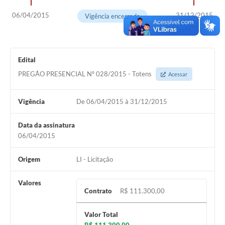
Horário - Linhas Municipais de Coletivos
06/04/2015
31/12/2015
Vigência encerrada
Lei Aldir Blanc
Carta de Serviços
Edital
Emissão de Contracheque
PREGÃO PRESENCIAL Nº 028/2015 - Totens
Acessar
Chamamento Público
Vigência
De 06/04/2015 à 31/12/2015
Convênios
Data da assinatura
Arquivos para Download
06/04/2015
SIC
Origem
LI - Licitação
FAQ
Valores
Jornal
Contrato
R$ 111.300,00
Covid -19 em Serro
Valor Total