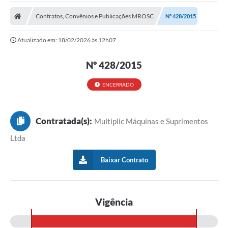
A Prefeitura
Contratos, Convênios e Publicações MROSC
Nº 428/2015
Transparência Pública
Atualizado em: 18/02/2026 às 12h07
Processo Seletivo/Concurso Público
Nº 428/2015
Taxas de Inscrição/Guia de Arrecadação / Tributos
Online
ENCERRADO
Plano Diretor Participativo de Serro/MG
Planejamento e Orçamento Público: PPA - LOA -
LDO
Contratada(s):
Multiplic Máquinas e Suprimentos
Ltda
Licitações
Baixar Contrato
Sala Mineira do Empreendedor de Serro/MG
Organizações da Sociedade Civil
Lei Paulo Gustavo
Vigência
Turismo