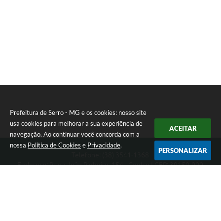
Links
Audiências Públicas
Galeria de Fotos
Galeria de Vídeos
Telefones Úteis
Diário Oficial
Prefeitura de Serro - MG e os cookies: nosso site
Contratos, Convênios e Publicações MROSC
usa cookies para melhorar a sua experiência de
ACEITAR
navegação. Ao continuar você concorda com a
Ouvidoria Municipal
nossa
Política de Cookies
e
Privacidade
.
PERSONALIZAR
Telefone: (38) 3541-1368
Notícias
Endereço: Praça João Pinheiro, 154 - Centro | CEP: 39150-000
Segunda-feira a Sexta-feira das 09:00 as 15:00 horas
Contato
CNPJ: 18.303.271/0001-81
Prefeitura de Serro - MG
Radar da Transparência Pública
Listagem de Contribuintes Inscritos na Dívida Ativa do