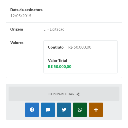
Horário - Linhas Municipais de Coletivos
Data da assinatura
12/05/2015
Lei Aldir Blanc
Carta de Serviços
Origem
LI - Licitação
Emissão de Contracheque
Valores
Contrato
R$ 50.000,00
Chamamento Público
Valor Total
Convênios
R$ 50.000,00
Arquivos para Download
SIC
COMPARTILHAR
FAQ
Jornal
Covid -19 em Serro