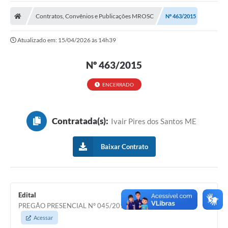
A Prefeitura
Contratos, Convênios e Publicações MROSC
Nº 463/2015
Transparência Pública
Atualizado em: 15/04/2026 às 14h39
Processo Seletivo/Concurso Público
Nº 463/2015
Taxas de Inscrição/Guia de Arrecadação / Tributos
Online
ENCERRADO
Plano Diretor Participativo de Serro/MG
Planejamento e Orçamento Público: PPA - LOA -
LDO
Contratada(s):
Ivair Pires dos Santos ME
Licitações
Baixar Contrato
Sala Mineira do Empreendedor de Serro/MG
Organizações da Sociedade Civil
Edital
Lei Paulo Gustavo
PREGÃO PRESENCIAL Nº 045/2015 - Aquisição Areia
Acessar
Turismo