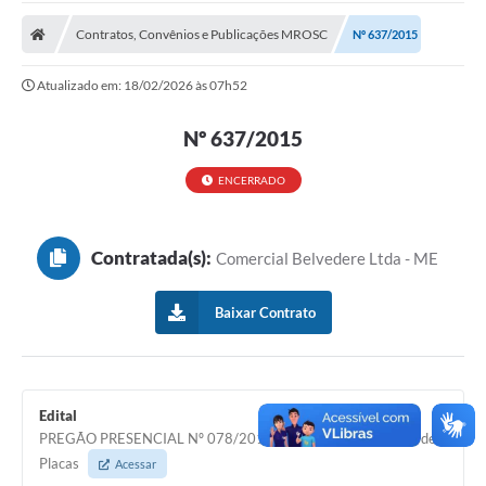
A Prefeitura
Contratos, Convênios e Publicações MROSC
Nº 637/2015
Transparência Pública
Atualizado em: 18/02/2026 às 07h52
Processo Seletivo/Concurso Público
Nº 637/2015
Taxas de Inscrição/Guia de Arrecadação / Tributos
Online
ENCERRADO
Plano Diretor Participativo de Serro/MG
Planejamento e Orçamento Público: PPA - LOA -
LDO
Contratada(s):
Comercial Belvedere Ltda - ME
Licitações
Baixar Contrato
Sala Mineira do Empreendedor de Serro/MG
Organizações da Sociedade Civil
Edital
Lei Paulo Gustavo
PREGÃO PRESENCIAL Nº 078/2015 - Serviço de Confecção de
Placas
Acessar
Turismo