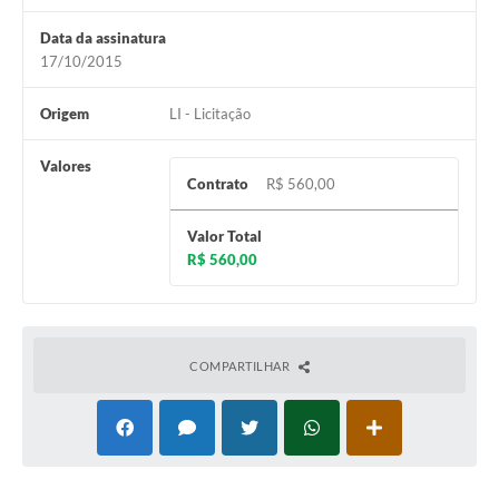
Horário - Linhas Municipais de Coletivos
Data da assinatura
17/10/2015
Lei Aldir Blanc
Carta de Serviços
Origem
LI - Licitação
Emissão de Contracheque
Valores
Contrato
R$ 560,00
Chamamento Público
Valor Total
Convênios
R$ 560,00
Arquivos para Download
SIC
COMPARTILHAR
FAQ
Jornal
Covid -19 em Serro