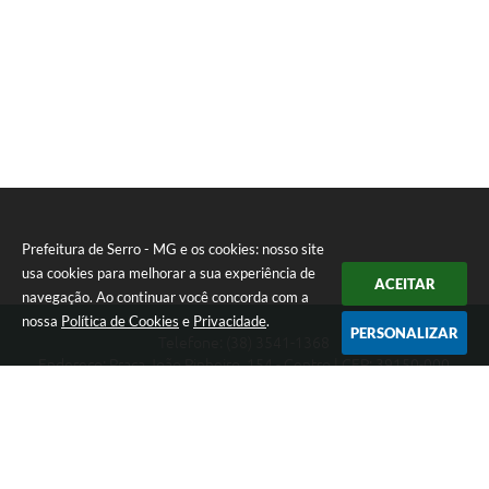
Links
Audiências Públicas
Galeria de Fotos
Galeria de Vídeos
Telefones Úteis
Diário Oficial
Prefeitura de Serro - MG e os cookies: nosso site
Contratos, Convênios e Publicações MROSC
usa cookies para melhorar a sua experiência de
ACEITAR
navegação. Ao continuar você concorda com a
Ouvidoria Municipal
nossa
Política de Cookies
e
Privacidade
.
PERSONALIZAR
Telefone: (38) 3541-1368
Notícias
Endereço: Praça João Pinheiro, 154 - Centro | CEP: 39150-000
Segunda-feira a Sexta-feira das 09:00 as 15:00 horas
Contato
CNPJ: 18.303.271/0001-81
Prefeitura de Serro - MG
Radar da Transparência Pública
Listagem de Contribuintes Inscritos na Dívida Ativa do