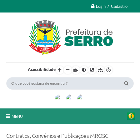
Login / Cadastro
Acessibilidade
MENU
A Nossa Cidade
Contratos, Convênios e Publicações MROSC