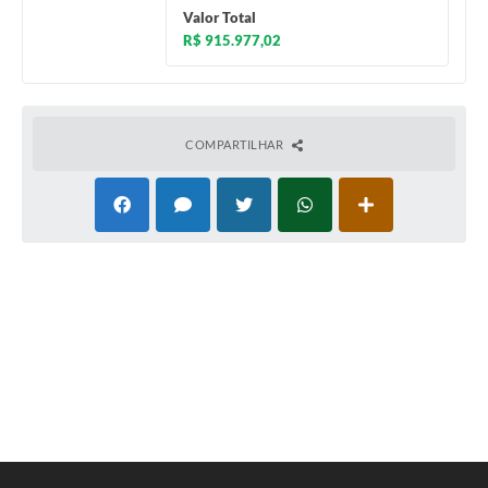
Links
Valor Total
R$ 915.977,02
Audiências Públicas
Galeria de Fotos
Galeria de Vídeos
COMPARTILHAR
Telefones Úteis
Diário Oficial
Contratos, Convênios e Publicações MROSC
Ouvidoria Municipal
Notícias
Contato
Radar da Transparência Pública
Listagem de Contribuintes Inscritos na Dívida Ativa do