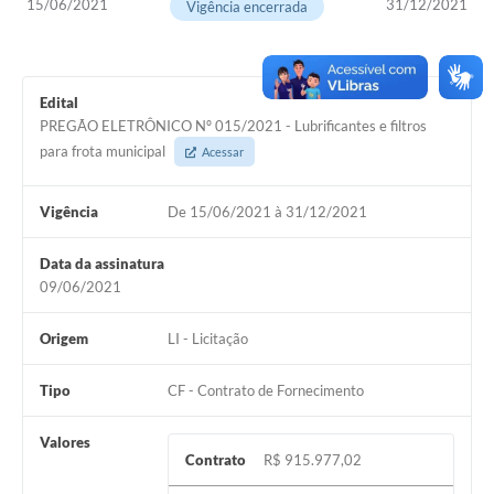
15/06/2021
31/12/2021
Vigência encerrada
Horário - Linhas Municipais de Coletivos
Lei Aldir Blanc
Edital
Carta de Serviços
PREGÃO ELETRÔNICO Nº 015/2021 - Lubrificantes e filtros
para frota municipal
Acessar
Emissão de Contracheque
Chamamento Público
Vigência
De 15/06/2021 à 31/12/2021
Convênios
Data da assinatura
Arquivos para Download
09/06/2021
SIC
Origem
LI - Licitação
FAQ
Tipo
CF - Contrato de Fornecimento
Jornal
Valores
Covid -19 em Serro
Contrato
R$ 915.977,02