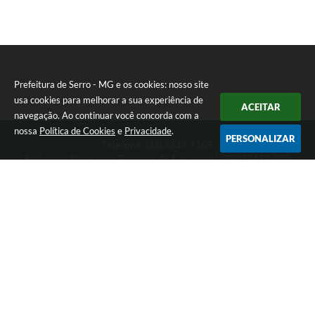
Município
Prefeitura de Serro - MG e os cookies: nosso site
usa cookies para melhorar a sua experiência de
ACEITAR
navegação. Ao continuar você concorda com a
nossa
Política de Cookies
e
Privacidade
.
PERSONALIZAR
Telefone: (38) 3541-1368
Endereço: Praça João Pinheiro, 154 - Centro | CEP: 39150-000
Segunda-feira a Sexta-feira das 09:00 as 15:00 horas
CNPJ: 18.303.271/0001-81
Prefeitura de Serro - MG
Versão do Sistema:
3.5.3 - 19/06/2026
Portal atualizado em:
07/08/2026 10:30
Dados Abertos