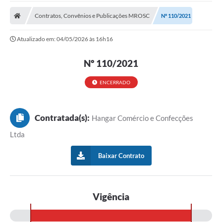
A Prefeitura
Contratos, Convênios e Publicações MROSC
Nº 110/2021
Transparência Pública
Atualizado em: 04/05/2026 às 16h16
Processo Seletivo/Concurso Público
Nº 110/2021
Taxas de Inscrição/Guia de Arrecadação / Tributos
Online
ENCERRADO
Plano Diretor Participativo de Serro/MG
Planejamento e Orçamento Público: PPA - LOA -
LDO
Contratada(s):
Hangar Comércio e Confecções
Ltda
Licitações
Baixar Contrato
Sala Mineira do Empreendedor de Serro/MG
Organizações da Sociedade Civil
Lei Paulo Gustavo
Vigência
Turismo