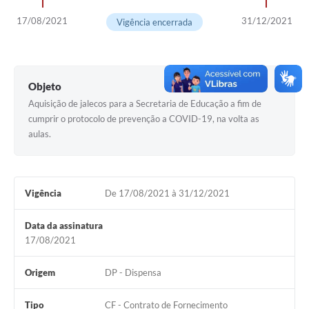
Horário - Linhas Municipais de Coletivos
17/08/2021
31/12/2021
Vigência encerrada
Lei Aldir Blanc
Carta de Serviços
Objeto
Emissão de Contracheque
Aquisição de jalecos para a Secretaria de Educação a fim de
cumprir o protocolo de prevenção a COVID-19, na volta as
Chamamento Público
aulas.
Convênios
Arquivos para Download
Vigência
De 17/08/2021 à 31/12/2021
SIC
Data da assinatura
FAQ
17/08/2021
Jornal
Origem
DP - Dispensa
Covid -19 em Serro
Tipo
CF - Contrato de Fornecimento