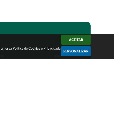
ACEITAR
m a nossa
Política de Cookies
e
Privacidade
.
PERSONALIZAR
to:
CNPJ:
1-1368
18.303.271/0001-81
ro.mg.gov.br