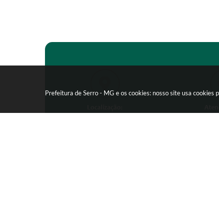
Prefeitura de Serro - MG e os cookies: nosso site usa cookie
Localização:
Aten
Praça João Pinheiro, 154 -
Segunda-feira
Centro - CEP: 39150-000
09:00 as