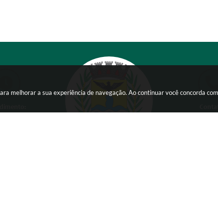
s para melhorar a sua experiência de navegação. Ao continuar você concorda co
dimento:
Conta
 a Sexta-feira das
(38) 354
 15:00 horas
comunicacao@ser
Versão do Sistema:
3.5.3 - 19/06/2026
Ultima atualização:
07/08/2026 16:01
Copyright Instar - 2006-2026. Todos os direitos reservados -
Instar Tecnologia