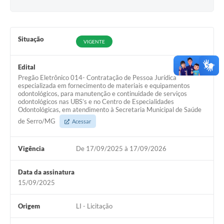
Links
Audiências Públicas
Situação
Galeria de Fotos
VIGENTE
Galeria de Vídeos
Edital
Pregão Eletrônico 014- Contratação de Pessoa Jurídica
Telefones Úteis
especializada em fornecimento de materiais e equipamentos
odontológicos, para manutenção e continuidade de serviços
Diário Oficial
odontológicos nas UBS’s e no Centro de Especialidades
Odontológicas, em atendimento à Secretaria Municipal de Saúde
Contratos, Convênios e Publicações MROSC
de Serro/MG
Acessar
Ouvidoria Municipal
Vigência
De 17/09/2025 à 17/09/2026
Notícias
Data da assinatura
Contato
15/09/2025
Radar da Transparência Pública
Origem
LI - Licitação
Listagem de Contribuintes Inscritos na Dívida Ativa do