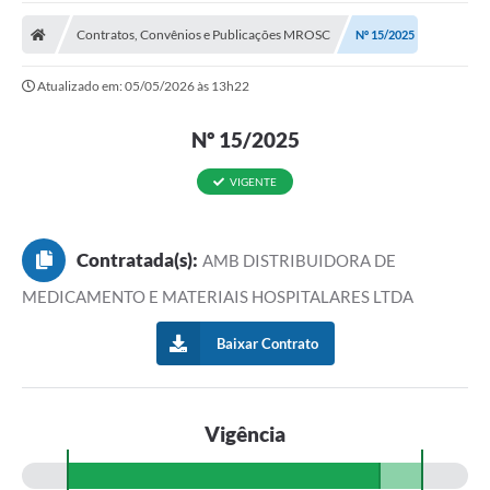
A Prefeitura
Contratos, Convênios e Publicações MROSC
Nº 15/2025
Transparência Pública
Atualizado em: 05/05/2026 às 13h22
Processo Seletivo/Concurso Público
Nº 15/2025
Taxas de Inscrição/Guia de Arrecadação / Tributos
Online
VIGENTE
Plano Diretor Participativo de Serro/MG
Planejamento e Orçamento Público: PPA - LOA -
LDO
Contratada(s):
AMB DISTRIBUIDORA DE
MEDICAMENTO E MATERIAIS HOSPITALARES LTDA
Licitações
Baixar Contrato
Sala Mineira do Empreendedor de Serro/MG
Organizações da Sociedade Civil
Lei Paulo Gustavo
Vigência
Turismo