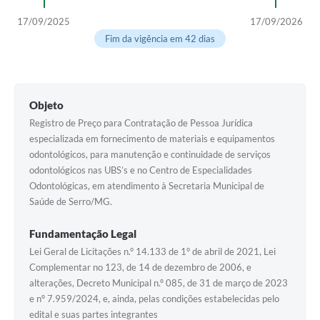
Horário - Linhas Municipais de Coletivos
17/09/2025
17/09/2026
Fim da vigência em 42 dias
Lei Aldir Blanc
Carta de Serviços
Emissão de Contracheque
Objeto
Registro de Preço para Contratação de Pessoa Jurídica
Chamamento Público
especializada em fornecimento de materiais e equipamentos
odontológicos, para manutenção e continuidade de serviços
Convênios
odontológicos nas UBS’s e no Centro de Especialidades
Arquivos para Download
Odontológicas, em atendimento à Secretaria Municipal de
Saúde de Serro/MG.
SIC
Fundamentação Legal
FAQ
Lei Geral de Licitações n.° 14.133 de 1° de abril de 2021, Lei
Complementar no 123, de 14 de dezembro de 2006, e
Jornal
alterações, Decreto Municipal n.º 085, de 31 de março de 2023
Covid -19 em Serro
e nº 7.959/2024, e, ainda, pelas condições estabelecidas pelo
edital e suas partes integrantes