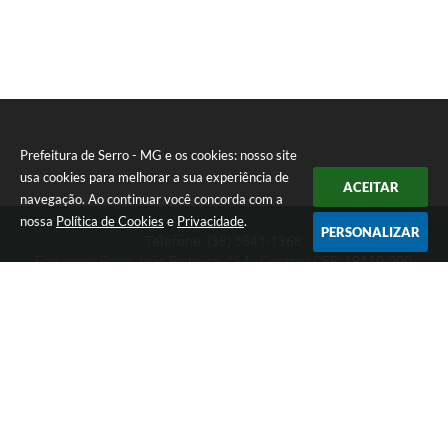
Prefeitura de Serro - MG e os cookies: nosso site
usa cookies para melhorar a sua experiência de
ACEITAR
navegação. Ao continuar você concorda com a
nossa
Política de Cookies
e
Privacidade
.
PERSONALIZAR
Telefone: (38) 3541-1368
Endereço: Praça João Pinheiro, 154 - Centro | CEP: 39150-000
Segunda-feira a Sexta-feira das 09:00 as 15:00 horas
CNPJ: 18.303.271/0001-81
Prefeitura de Serro - MG
Versão do Sistema:
3.5.3 - 19/06/2026
Portal atualizado em:
05/08/2026 14:50
Dados Abertos