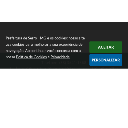
Prefeitura de Serro - MG e os cookies: nosso site
usa cookies para melhorar a sua experiência de
ACEITAR
navegação. Ao continuar você concorda com a
nossa
Política de Cookies
e
Privacidade
.
PERSONALIZAR
Telefone: (38) 3541-1368
Endereço: Praça João Pinheiro, 154 - Centro | CEP: 39150-000
Segunda-feira a Sexta-feira das 09:00 as 15:00 horas
CNPJ: 18.303.271/0001-81
Prefeitura de Serro - MG
Versão do Sistema:
3.5.3 - 19/06/2026
Portal atualizado em:
06/08/2026 11:21
Dados Abertos