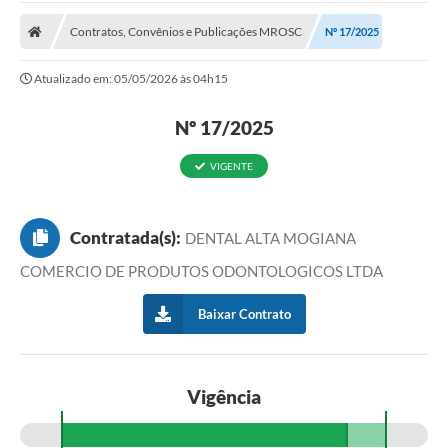
A Prefeitura
Contratos, Convênios e Publicações MROSC
Nº 17/2025
Transparência Pública
Atualizado em: 05/05/2026 às 04h15
Processo Seletivo/Concurso Público
Nº 17/2025
Taxas de Inscrição/Guia de Arrecadação / Tributos
Online
VIGENTE
Plano Diretor Participativo de Serro/MG
Planejamento e Orçamento Público: PPA - LOA -
LDO
Contratada(s):
DENTAL ALTA MOGIANA
COMERCIO DE PRODUTOS ODONTOLOGICOS LTDA
Licitações
Baixar Contrato
Sala Mineira do Empreendedor de Serro/MG
Organizações da Sociedade Civil
Lei Paulo Gustavo
Vigência
Turismo