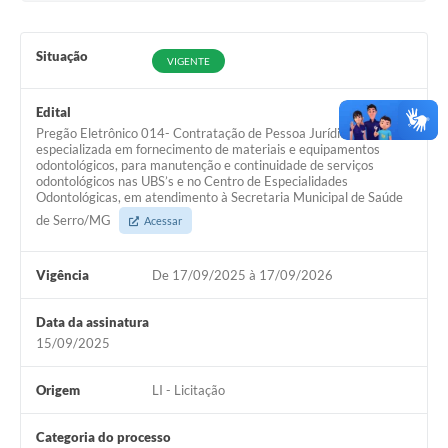
Links
Audiências Públicas
Situação
VIGENTE
Galeria de Fotos
Edital
Galeria de Vídeos
Pregão Eletrônico 014- Contratação de Pessoa Jurídica
especializada em fornecimento de materiais e equipamentos
Telefones Úteis
odontológicos, para manutenção e continuidade de serviços
odontológicos nas UBS’s e no Centro de Especialidades
Odontológicas, em atendimento à Secretaria Municipal de Saúde
Diário Oficial
de Serro/MG
Acessar
Contratos, Convênios e Publicações MROSC
Vigência
De 17/09/2025 à 17/09/2026
Ouvidoria Municipal
Notícias
Data da assinatura
15/09/2025
Contato
Origem
LI - Licitação
Radar da Transparência Pública
Listagem de Contribuintes Inscritos na Dívida Ativa do
Categoria do processo