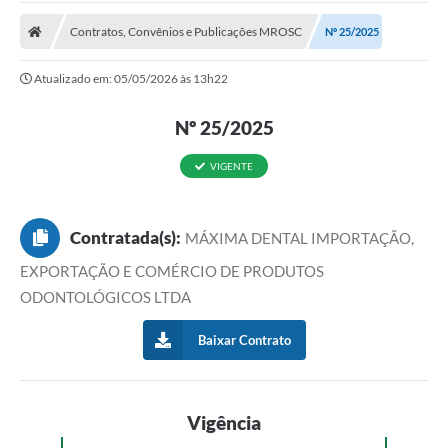
A Prefeitura
Contratos, Convênios e Publicações MROSC
Nº 25/2025
Transparência Pública
Atualizado em: 05/05/2026 às 13h22
Processo Seletivo/Concurso Público
Nº 25/2025
Taxas de Inscrição/Guia de Arrecadação / Tributos
Online
VIGENTE
Plano Diretor Participativo de Serro/MG
Planejamento e Orçamento Público: PPA - LOA -
LDO
Contratada(s):
MÁXIMA DENTAL IMPORTAÇÃO,
EXPORTAÇÃO E COMÉRCIO DE PRODUTOS
Licitações
ODONTOLÓGICOS LTDA
Sala Mineira do Empreendedor de Serro/MG
Baixar Contrato
Organizações da Sociedade Civil
Lei Paulo Gustavo
Vigência
Turismo