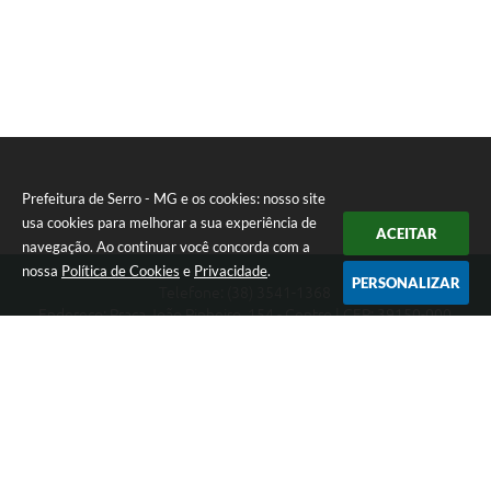
Prefeitura de Serro - MG e os cookies: nosso site
usa cookies para melhorar a sua experiência de
ACEITAR
navegação. Ao continuar você concorda com a
nossa
Política de Cookies
e
Privacidade
.
PERSONALIZAR
Telefone: (38) 3541-1368
Endereço: Praça João Pinheiro, 154 - Centro | CEP: 39150-000
Segunda-feira a Sexta-feira das 09:00 as 15:00 horas
CNPJ: 18.303.271/0001-81
Prefeitura de Serro - MG
Versão do Sistema:
3.5.3 - 19/06/2026
Portal atualizado em:
06/08/2026 11:21