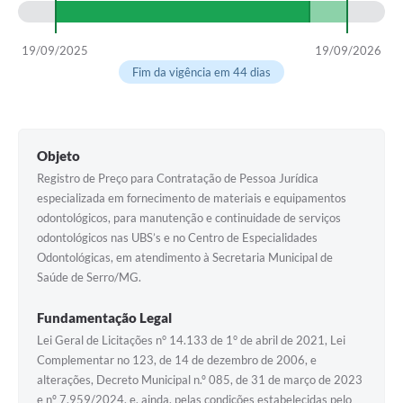
Horário - Linhas Municipais de Coletivos
19/09/2025
19/09/2026
Lei Aldir Blanc
Fim da vigência em 44 dias
Carta de Serviços
Emissão de Contracheque
Objeto
Chamamento Público
Registro de Preço para Contratação de Pessoa Jurídica
Convênios
especializada em fornecimento de materiais e equipamentos
odontológicos, para manutenção e continuidade de serviços
Arquivos para Download
odontológicos nas UBS’s e no Centro de Especialidades
Odontológicas, em atendimento à Secretaria Municipal de
SIC
Saúde de Serro/MG.
FAQ
Fundamentação Legal
Jornal
Lei Geral de Licitações n° 14.133 de 1° de abril de 2021, Lei
Complementar no 123, de 14 de dezembro de 2006, e
Covid -19 em Serro
alterações, Decreto Municipal n.º 085, de 31 de março de 2023
e nº 7.959/2024, e, ainda, pelas condições estabelecidas pelo