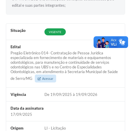
Links
edital e suas partes integrantes;
Audiências Públicas
Galeria de Fotos
Situação
VIGENTE
Galeria de Vídeos
Edital
Telefones Úteis
Pregão Eletrônico 014- Contratação de Pessoa Jurídica
especializada em fornecimento de materiais e equipamentos
Diário Oficial
odontológicos, para manutenção e continuidade de serviços
odontológicos nas UBS’s e no Centro de Especialidades
Contratos, Convênios e Publicações MROSC
Odontológicas, em atendimento à Secretaria Municipal de Saúde
de Serro/MG
Acessar
Ouvidoria Municipal
Notícias
Vigência
De 19/09/2025 à 19/09/2026
Contato
Data da assinatura
17/09/2025
Radar da Transparência Pública
Listagem de Contribuintes Inscritos na Dívida Ativa do
Origem
LI - Licitação