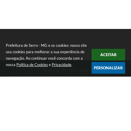
Prefeitura de Serro - MG e os cookies: nosso site
usa cookies para melhorar a sua experiência de
ACEITAR
navegação. Ao continuar você concorda com a
nossa
Política de Cookies
e
Privacidade
.
PERSONALIZAR
Telefone: (38) 3541-1368
Endereço: Praça João Pinheiro, 154 - Centro | CEP: 39150-000
Segunda-feira a Sexta-feira das 09:00 as 15:00 horas
CNPJ: 18.303.271/0001-81
Prefeitura de Serro - MG
Versão do Sistema:
3.5.3 - 19/06/2026
Portal atualizado em:
06/08/2026 11:21
Dados Abertos