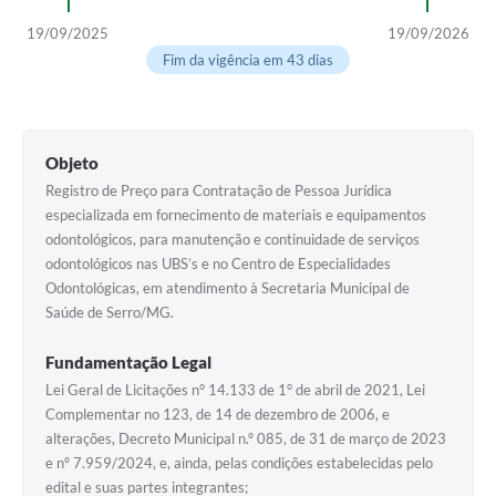
Horário - Linhas Municipais de Coletivos
19/09/2025
19/09/2026
Fim da vigência em 43 dias
Lei Aldir Blanc
Carta de Serviços
Emissão de Contracheque
Objeto
Registro de Preço para Contratação de Pessoa Jurídica
Chamamento Público
especializada em fornecimento de materiais e equipamentos
odontológicos, para manutenção e continuidade de serviços
Convênios
odontológicos nas UBS’s e no Centro de Especialidades
Arquivos para Download
Odontológicas, em atendimento à Secretaria Municipal de
Saúde de Serro/MG.
SIC
Fundamentação Legal
FAQ
Lei Geral de Licitações n° 14.133 de 1° de abril de 2021, Lei
Complementar no 123, de 14 de dezembro de 2006, e
Jornal
alterações, Decreto Municipal n.º 085, de 31 de março de 2023
Covid -19 em Serro
e nº 7.959/2024, e, ainda, pelas condições estabelecidas pelo
edital e suas partes integrantes;