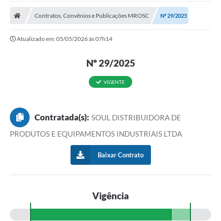
A Prefeitura
Contratos, Convênios e Publicações MROSC
Nº 29/2025
Transparência Pública
Atualizado em: 05/05/2026 às 07h14
Processo Seletivo/Concurso Público
Nº 29/2025
Taxas de Inscrição/Guia de Arrecadação / Tributos
Online
VIGENTE
Plano Diretor Participativo de Serro/MG
Planejamento e Orçamento Público: PPA - LOA -
LDO
Contratada(s):
SOUL DISTRIBUIDORA DE
PRODUTOS E EQUIPAMENTOS INDUSTRIAIS LTDA
Licitações
Baixar Contrato
Sala Mineira do Empreendedor de Serro/MG
Organizações da Sociedade Civil
Lei Paulo Gustavo
Vigência
Turismo