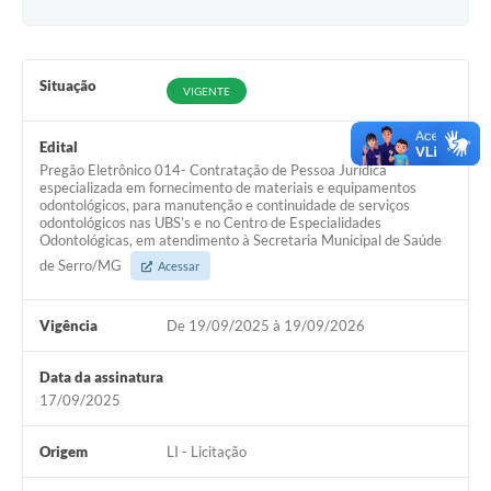
Links
Audiências Públicas
Situação
Galeria de Fotos
VIGENTE
Galeria de Vídeos
Edital
Pregão Eletrônico 014- Contratação de Pessoa Jurídica
Telefones Úteis
especializada em fornecimento de materiais e equipamentos
odontológicos, para manutenção e continuidade de serviços
Diário Oficial
odontológicos nas UBS’s e no Centro de Especialidades
Odontológicas, em atendimento à Secretaria Municipal de Saúde
Contratos, Convênios e Publicações MROSC
de Serro/MG
Acessar
Ouvidoria Municipal
Vigência
De 19/09/2025 à 19/09/2026
Notícias
Data da assinatura
Contato
17/09/2025
Radar da Transparência Pública
Origem
LI - Licitação
Listagem de Contribuintes Inscritos na Dívida Ativa do