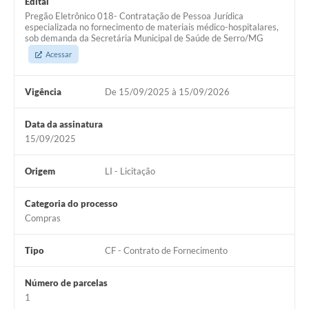
Edital
Links
Pregão Eletrônico 018- Contratação de Pessoa Jurídica
especializada no fornecimento de materiais médico-hospitalares,
Audiências Públicas
sob demanda da Secretária Municipal de Saúde de Serro/MG
Acessar
Galeria de Fotos
Galeria de Vídeos
Vigência
De 15/09/2025 à 15/09/2026
Telefones Úteis
Data da assinatura
15/09/2025
Diário Oficial
Contratos, Convênios e Publicações MROSC
Origem
LI - Licitação
Ouvidoria Municipal
Categoria do processo
Compras
Notícias
Contato
Tipo
CF - Contrato de Fornecimento
Radar da Transparência Pública
Número de parcelas
1
Listagem de Contribuintes Inscritos na Dívida Ativa do