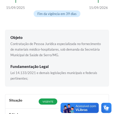
Horário - Linhas Municipais de Coletivos
15/09/2025
15/09/2026
Fim da vigência em 39 dias
Lei Aldir Blanc
Carta de Serviços
Emissão de Contracheque
Objeto
Contratação de Pessoa Jurídica especializada no fornecimento
Chamamento Público
de materiais médico-hospitalares, sob demanda da Secretária
Municipal de Saúde de Serro/MG.
Convênios
Arquivos para Download
Fundamentação Legal
Lei 14.133/2021 e demais legislações municipais e federais
SIC
pertinentes;
FAQ
Jornal
Situação
VIGENTE
Covid -19 em Serro