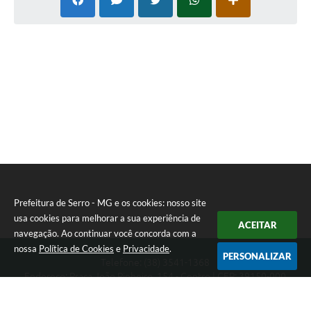
Prefeitura de Serro - MG e os cookies: nosso site
usa cookies para melhorar a sua experiência de
ACEITAR
navegação. Ao continuar você concorda com a
nossa
Política de Cookies
e
Privacidade
.
PERSONALIZAR
Telefone: (38) 3541-1368
Endereço: Praça João Pinheiro, 154 - Centro | CEP: 39150-000
Segunda-feira a Sexta-feira das 09:00 as 15:00 horas
CNPJ: 18.303.271/0001-81