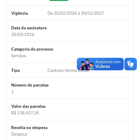
Links
Vigência
De 20/02/2026 à 20/02/2027
Audiências Públicas
Galeria de Fotos
Data da assinatura
20/02/2026
Galeria de Vídeos
Categoria do processo
Telefones Úteis
Serviços
Diário Oficial
Tipo
Contrato (termo inicial)
Contratos, Convênios e Publicações MROSC
Número de parcelas
Ouvidoria Municipal
1
Notícias
Valor das parcelas
Contato
R$ 138.427,20
Radar da Transparência Pública
Receita ou despesa
Despesa
Listagem de Contribuintes Inscritos na Dívida Ativa do