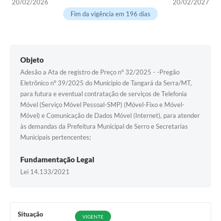
20/02/2026
20/02/2027
Horário - Linhas Municipais de Coletivos
Fim da vigência em 196 dias
Lei Aldir Blanc
Carta de Serviços
Objeto
Emissão de Contracheque
Adesão a Ata de registro de Preço n° 32/2025 - -Pregão
Eletrônico n° 39/2025 do Munícipio de Tangará da Serra/MT,
Chamamento Público
para futura e eventual contratação de serviços de Telefonia
Móvel (Serviço Móvel Pessoal-SMP) (Móvel-Fixo e Móvel-
Convênios
Móvel) e Comunicação de Dados Móvel (Internet), para atender
às demandas da Prefeitura Municipal de Serro e Secretarias
Arquivos para Download
Municipais pertencentes;
SIC
Fundamentação Legal
FAQ
Lei 14.133/2021
Jornal
Covid -19 em Serro
Situação
VIGENTE