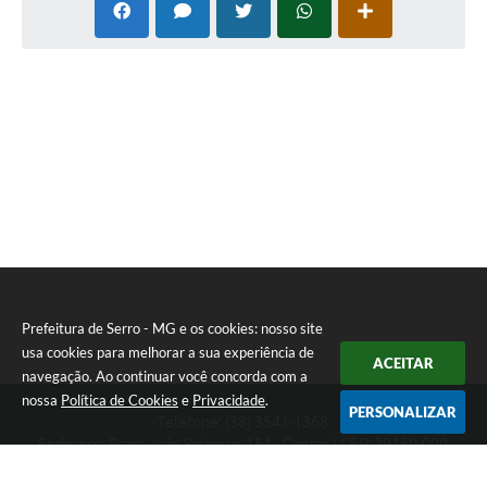
Prefeitura de Serro - MG e os cookies: nosso site
usa cookies para melhorar a sua experiência de
ACEITAR
navegação. Ao continuar você concorda com a
nossa
Política de Cookies
e
Privacidade
.
PERSONALIZAR
Telefone: (38) 3541-1368
Endereço: Praça João Pinheiro, 154 - Centro | CEP: 39150-000
Segunda-feira a Sexta-feira das 09:00 as 15:00 horas