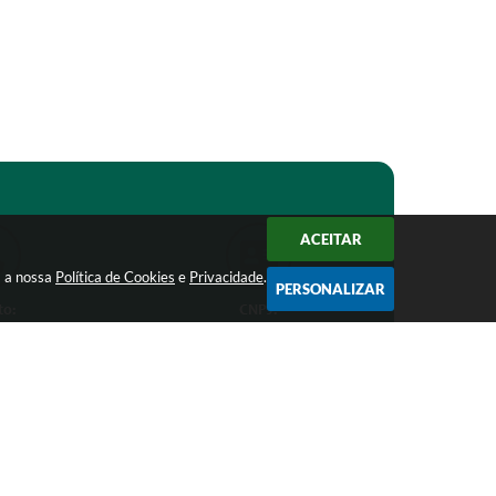
ACEITAR
m a nossa
Política de Cookies
e
Privacidade
.
PERSONALIZAR
to:
CNPJ:
1-1368
18.303.271/0001-81
ro.mg.gov.br