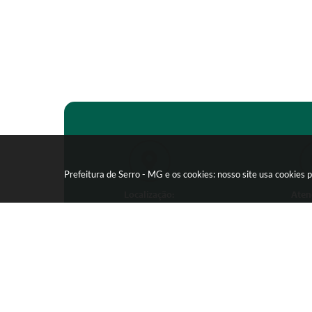
Prefeitura de Serro - MG e os cookies: nosso site usa cookie
Localização:
Aten
Praça João Pinheiro, 154 -
Segunda-feira
Centro - CEP: 39150-000
09:00 as