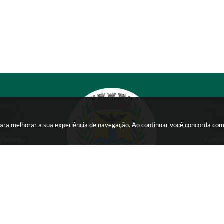
s para melhorar a sua experiência de navegação. Ao continuar você concorda co
dimento:
Conta
 a Sexta-feira das
(38) 354
 15:00 horas
comunicacao@ser
Versão do Sistema:
3.5.3 - 19/06/2026
Ultima atualização:
06/08/2026 11:21