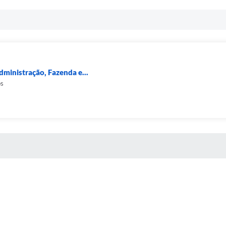
dministração, Fazenda e...
os
 MÍDIAS