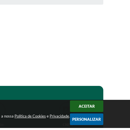
ACEITAR
m a nossa
Política de Cookies
e
Privacidade
.
PERSONALIZAR
to:
CNPJ: