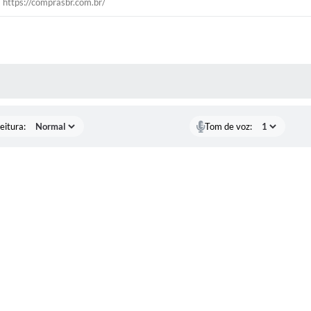
https://comprasbr.com.br/
 MÍDIAS
eitura:
Tom de voz: