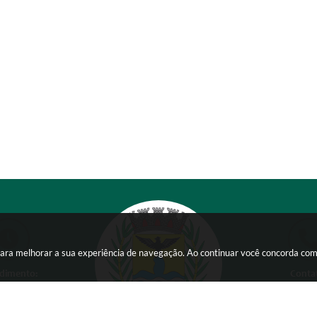
s para melhorar a sua experiência de navegação. Ao continuar você concorda co
dimento:
Conta
 a Sexta-feira das
(38) 354
 15:00 horas
comunicacao@ser