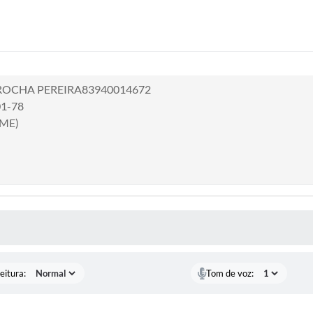
ROCHA PEREIRA83940014672
01-78
(ME)
 MÍDIAS
eitura:
Tom de voz: