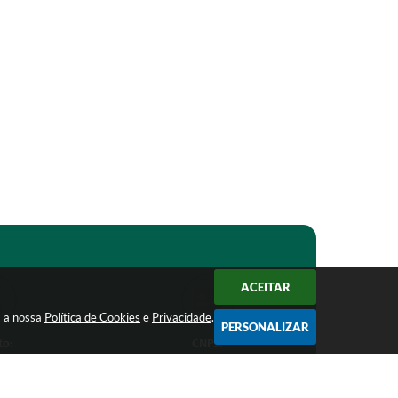
ACEITAR
m a nossa
Política de Cookies
e
Privacidade
.
PERSONALIZAR
to:
CNPJ:
1-1368
18.303.271/0001-81
ro.mg.gov.br