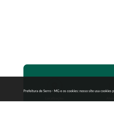
Prefeitura de Serro - MG e os cookies: nosso site usa cookie
Localização:
Aten
Praça João Pinheiro, 154 -
Segunda-feira
Centro - CEP: 39150-000
09:00 as