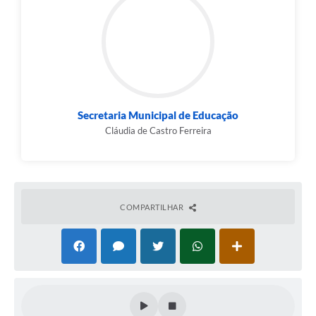
Links
Audiências Públicas
Galeria de Fotos
Galeria de Vídeos
Secretaria Municipal de Educação
Telefones Úteis
Cláudia de Castro Ferreira
Diário Oficial
Contratos, Convênios e Publicações MROSC
Ouvidoria Municipal
COMPARTILHAR
Notícias
Contato
Radar da Transparência Pública
Listagem de Contribuintes Inscritos na Dívida Ativa do