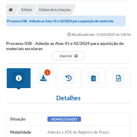
A Prefeitura
Editais
Editais de Licitações
Transparência Pública
Processo 038 - Adesão as Atas 41 e 42/2024 para aquisição de materiais
Processo Seletivo/Concurso Público
escolares
Atualizado em: 15/05/2025 às 13h56
Taxas de Inscrição/Guia de Arrecadação / Tributos
Online
Processo 038 - Adesão as Atas 41 e 42/2024 para aquisição de
materiais escolares
Plano Diretor Participativo de Serro/MG
Imprimir
Planejamento e Orçamento Público: PPA - LOA -
LDO
3
Licitações
Sala Mineira do Empreendedor de Serro/MG
Detalhes
Organizações da Sociedade Civil
Situação
HOMOLOGADO
Lei Paulo Gustavo
Turismo
Modalidade
Adesão a ATA de Registro de Preço