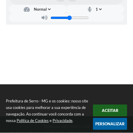
Município
Prefeitura de Serro - MG e os cookies: nosso site
usa cookies para melhorar a sua experiência de
ACEITAR
navegação. Ao continuar você concorda com a
nossa
Política de Cookies
e
Privacidade
.
PERSONALIZAR
Telefone: (38) 3541-1368
Endereço: Praça João Pinheiro, 154 - Centro | CEP: 39150-000