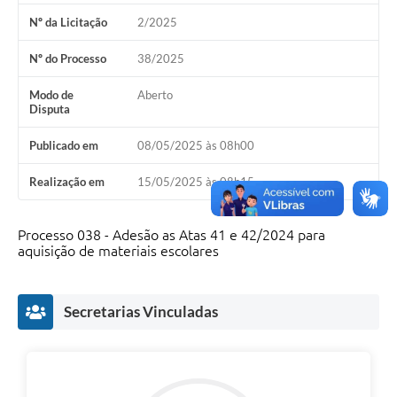
Horário - Linhas Municipais de Coletivos
Nº da Licitação
2/2025
Lei Aldir Blanc
Nº do Processo
38/2025
Carta de Serviços
Modo de
Aberto
Disputa
Emissão de Contracheque
Publicado em
08/05/2025 às 08h00
Chamamento Público
Realização em
15/05/2025 às 08h15
Convênios
Arquivos para Download
Processo 038 - Adesão as Atas 41 e 42/2024 para
aquisição de materiais escolares
SIC
FAQ
Secretarias Vinculadas
Jornal
Covid -19 em Serro